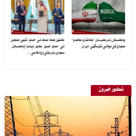
پاڪستان ۽ ترڪيه سان ”ڪاغذي معاهدو“
ڪنهن هڪ ملڪ تي حملو، ٽنهي ملڪن
سعودي کي بچائي نٿو سگهي:ايران
تي حملو تصور ڪيو ويندو“پاڪستان،
سعودي ۽ ترڪي وچ دفاعي…
نڪور خبرون