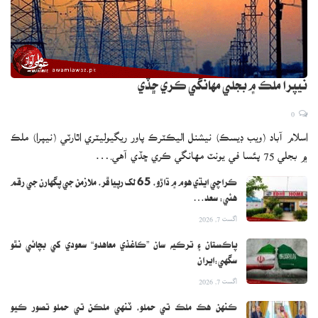
نيپرا ملڪ ۾ بجلي مهانگي ڪري ڇڏي
0
اسلام آباد (ويب ڊيسڪ) نيشنل اليڪٽرڪ پاور ريگيوليٽري اٿارٽي (نيپرا) ملڪ
۾ بجلي 75 پئسا في يونٽ مهانگي ڪري ڇڏي آهي.…
ڪراچي ايڌي هوم ۾ ڌاڙو، 65 لک رپيا ڦر، ملازمن جي پگهارن جي رقم
هئي: سعد…
اگست 7, 2026
پاڪستان ۽ ترڪيه سان ”ڪاغذي معاهدو“ سعودي کي بچائي نٿو
سگهي:ايران
اگست 7, 2026
ڪنهن هڪ ملڪ تي حملو، ٽنهي ملڪن تي حملو تصور ڪيو