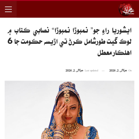
ايشوريا راءِ جو” نمبوڙا نمبوڙا“ نصابي ڪتاب ۾
لوڪ گيت طورشامل ڪرڻ تي اڙيسه حڪومت جا 6
اهلڪار معطل
On
جولائی 2, 2026
Last updated
جولائی 2, 2026