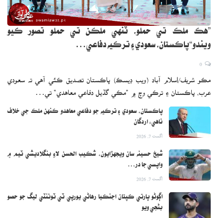
”هڪ ملڪ تي حملو، ٽنهي ملڪن تي حملو تصور ڪيو
ويندو“پاڪستان، سعودي ۽ ترڪيه دفاعي…
0
مڪو شريف/اسلام آباد (ويب ڊيسڪ) پاڪستان تصديق ڪئي آهي ته سعودي
عرب، پاڪستان ۽ ترڪي وچ ۾ ”مڪي گڏيل دفاعي معاهدي“ تي…
پاڪستان، سعودي ۽ ترڪيه جو دفاعي معاهدو ڪنهن ملڪ جي خلاف
ناهي: اردگان
اگست 7, 2026
شيخ حسينه سان ويجهڙايون، شڪيب الحسن لاءِ بنگلاديشي ٽيم ۾
واپسي جا در…
اگست 7, 2026
اڳوڻو ڀارتي ڪپتان اجنڪيا رهاڻي يورپي ٽي ٽوئنٽي ليگ جو حصو
بڻجي ويو