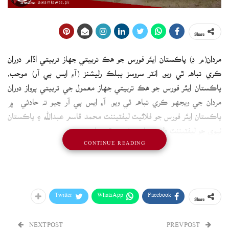
Share
مردان(م ڊ) پاڪستان ايئر فورس جو هڪ تربيتي جهاز تربيتي اڏام دوران
ڪري تباهه ٿي ويو. انٽر سروسز پبلڪ رليشنز (آءِ ايس پي آر) موجب،
پاڪستان ايئر فورس جو هڪ تربيتي جهاز معمول جي تربيتي پرواز دوران
مردان جي ويجهو ڪري تباهه ٿي ويو. آءِ ايس پي آر چيو ته حادثي ۾
پاڪستان ايئر فورس جو فلائيٽ ليفٽيننٽ محمد قاسم عبدالله ۽ پاڪستان
نيوي جو ليفٽيننٽ طحه عباسي شهيد ٿي ويا.
CONTINUE READING
Twitter
WhatsApp
Facebook
Share
NEXT POST
PREV POST