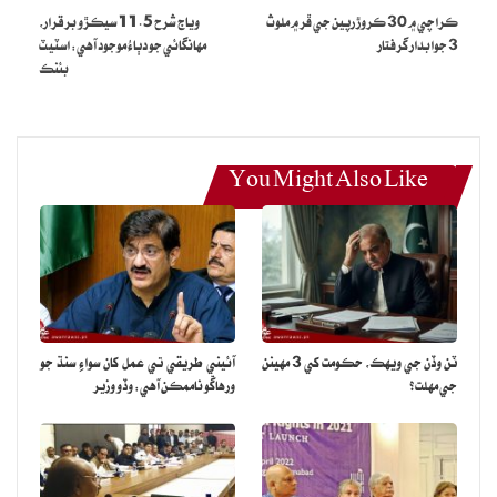
ڪراچي ۾ 30 ڪروڙ رپين جي ڦر ۾ ملوث
وياج شرح 11.5 سيڪڙو برقرار،
3 جوابدار گرفتار
مهانگائي جو دٻاءُ موجود آهي: اسٽيٽ
بئنڪ
You Might Also Like
ٽن وڏن جي ويهڪ، حڪومت کي 3 مهينن
آئيني طريقي تي عمل کان سواءِ سنڌ جو
جي مهلت؟
ورهاڱو ناممڪن آهي: وڏو وزير