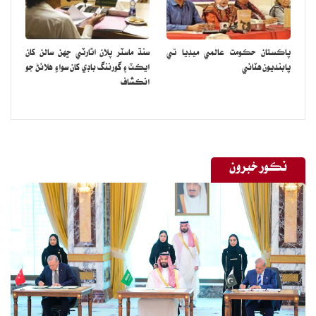
پاڪستان حڪومت عالمي ميڊيا تي
سنڌ ماسٽر پلان اٿارٽي ڇهن سالن کان
پابنديون هٽائي
ايڪٽ ۽ گورننگ باڊي کان سواءِ هلائڻ جو
انڪشاف
نڪور خبرون