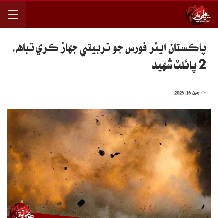
پاڪستان ايئر فورس جو تربيتي جهاز ڪري تباهه،
2 پائلٽ شهيد
On
جون 16, 2026