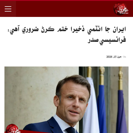
ايران جا ائٽمي ذخيرا ختم ڪرڻ ضروري آهي:
فرانسيسي صدر
On
جون 15, 2026