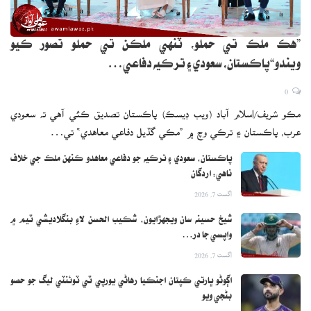
”هڪ ملڪ تي حملو، ٽنهي ملڪن تي حملو تصور ڪيو
ويندو“پاڪستان، سعودي ۽ ترڪيه دفاعي…
0
مڪو شريف/اسلام آباد (ويب ڊيسڪ) پاڪستان تصديق ڪئي آهي ته سعودي
عرب، پاڪستان ۽ ترڪي وچ ۾ ”مڪي گڏيل دفاعي معاهدي“ تي…
پاڪستان، سعودي ۽ ترڪيه جو دفاعي معاهدو ڪنهن ملڪ جي خلاف
ناهي: اردگان
اگست 7, 2026
شيخ حسينه سان ويجهڙايون، شڪيب الحسن لاءِ بنگلاديشي ٽيم ۾
واپسي جا در…
اگست 7, 2026
اڳوڻو ڀارتي ڪپتان اجنڪيا رهاڻي يورپي ٽي ٽوئنٽي ليگ جو حصو
بڻجي ويو