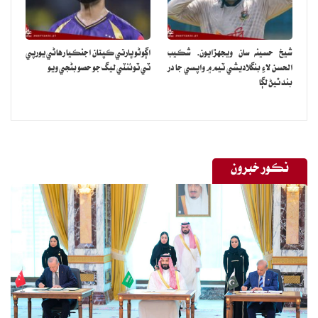
شيخ حسينه سان ويجهڙايون، شڪيب
اڳوڻو ڀارتي ڪپتان اجنڪيا رهاڻي يورپي
الحسن لاءِ بنگلاديشي ٽيم ۾ واپسي جا در
ٽي ٽوئنٽي ليگ جو حصو بڻجي ويو
بند ٿيڻ لڳا
نڪور خبرون