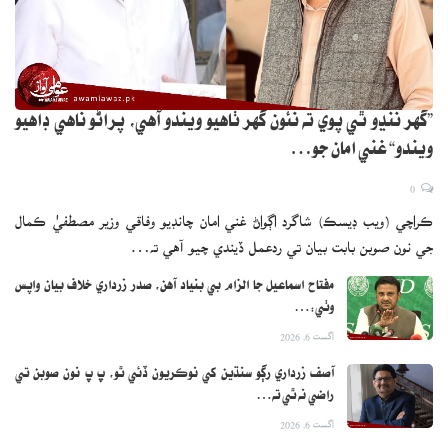
”گهر ننڍو ٿي پوي ته نئون گهر ٺاهيو ويندو آهي، پراڻو ناهي ڊاهيو
ويندو“ غني امان جو…
0
ڪراچي (ويب ڊيسڪ) شاگرد اڳواڻ غني امان چانڊيو وفاقي وزير مصطفيٰ ڪمال
جي نون صوبن بابت بيان تي ردعمل ڏيندي چيو آهي ته…
مفتاح اسماعيل جا الزام بي بنياد آهن، صدر زرداري خلاف بيان واپس
وٺي:…
اگست 6, 2026
آصف زرداري رڳو سنڌين کي نوڪريون ڏئي ٿو، پ پ نون صوبن تي
راضي نه ٿي ته…
اگست 6, 2026