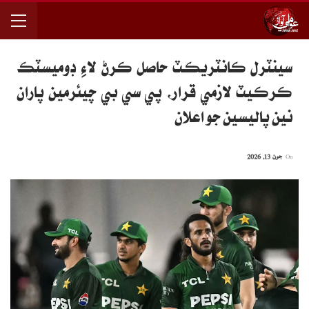
سينٽرل ڪانٽريڪٽ حاصل ڪرڻ لاءِ ڊوميسٽڪ
ڪرڪيٽ لازمي قرار، پي سي بي چيئرمين پاران
نين پاليسين جو اعلان
On
جون 13, 2026