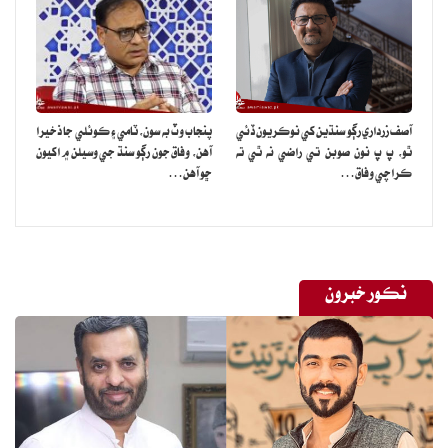
آصف زرداري رڳو سنڌين کي نوڪريون ڏئي
پنجاب وٽ به سون، ٽامي ۽ ڪوئلي جا ذخيرا
ٿو، پ پ نون صوبن تي راضي نه ٿي ته
آهن، وفاق جون رڳو سنڌ جي وسيلن ۾ اکيون
ڪراچي وفاق…
ڇو آهن…
نڪور خبرون