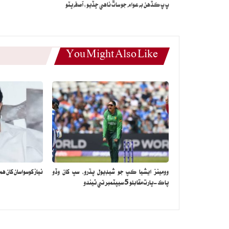
پ پ ڪڏهن به عوام جو ساٿ ناهي ڇڏيو: آصفه ڀٽو
You Might Also Like
وومينز ايشيا ڪپ جو شيڊيول پڌرو، سڀ کان وڏو
نياز کوسواسان کان همي
پاڪ-ڀارت مقابلو 5 سيپٽمبر تي ٿيندو