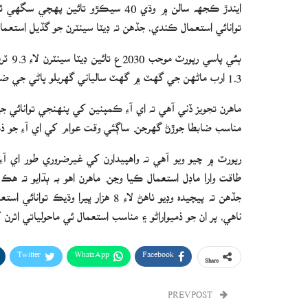
توانائي استعمال ڪندي، جڏهن ته ڊيٽا سينٽرن جو گڏيل استعمال 945 ٽيرا واٽ ڪلاڪ تائين پهچي سگهي 
ٻئي پ
1.3 ارب ماڻهن جي گهٽ ۾ گهٽ سالياني گهريلو پاڻي جي ضرورتن جي برابر آهي.
ماهرن تجويز ڏني آهي ته اي آءِ ڪمپنين کي پنهنجي توانائي
مناسب ضابطا جوڙڻ گهرجن. ساڳئي وقت عوام کي اي آءِ جو ذمي
رپورٽ ۾ چيو ويو آهي ته واهپيدارن کي غيرضروري طور اي 
جڏهن ته پيچيده وڊيو ٺاهڻ لاءِ 8 هزا
ناهي، پر ان جو ذميواراڻو ۽ مناسب استعمال ئي ماحولياتي اثر
Twitter
WhatsApp
Facebook
Share
PREV POST