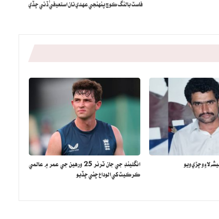
فاسٽ بالنگ ڪوچ پنهنجي عهدي تان استعيفيٰ ڏئي ڇڏي
شه لاءِ وڇڙي ويو
انگلينڊ جي جان ٽرنر 25 ورهين جي عمر ۾ عالمي
ڪرڪيٽ کي الوداع چئي ڇڏيو