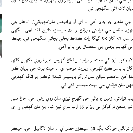
ايان لاٿ آڻي سگهجي ٿي.
ي ماهرن جو چوڻ آهي ته اي آءِ پرامپٽس مان”مهرباني“، ”توهان جي
مهرباني“ ۽ ٻيا غيرضروري لفظ ختم ڪرڻ سان ChatGPT جهڙن نظامن جي توانائي واپرائڻ ۾ 25 سيڪڙو تائين لاٿ اچي سگهي
ٿي.رپورٽ موجب اهڙن غيرضروري لفظن کان پاسو ڪرڻ سان هر سال 87 کان 98 گيگا واٽ ڪلاڪ بجلي بچائي سگهجي ٿي، جيڪا
اءِ واهپيدارن کي مختصر پرامپٽس لکڻ گهرجن، غيرضروري ڊگهين ڳالهه
ڻ کان به پاسو ڪرڻ گهرجي. رپورٽ موجب اي آءِ چيٽ بوٽ جي پويان ڪم
ا آهن. مختصر سوالن سان نه رڳو پروسيس ٿيندڙ ٽوڪنز جو انگ گهٽجي
 جنهن سان توانائي جي بچت ممڪن ٿئي ٿي.
سبب توانائي، زمين ۽ پاڻي جي گهرج تيزي سان وڌي رهي آهي. ڄاڻ ملي
آهي ته ChatGPT روزانو لڳ ڀڳ 2.5 ارب سوالن جا جواب ڏئي ٿو، جڏهن ته گوگل تي روزانو 16 ارب سرچ ٿين ٿيا، جن مان گهڻين ۾ اي
ماهرن جو چوڻ آهي ته هن وقت ڊيٽا سينٽرن جي استعمال ٿيندڙ توانائي جو لڳ ڀڳ 20 سيڪڙو حصو اي آءِ سان لاڳاپيل آهي، جيڪو