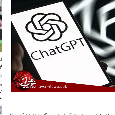
وو
ڀارت
دب
ج
 آهي ته اي آءِ چيٽ بوٽ کي غيرضروري ڊگهيون هدايتون ڏيڻ بدران