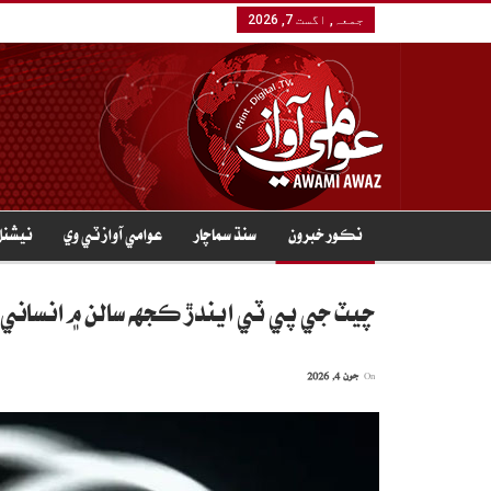
جمعہ, اگست 7, 2026
نڪور خبرون
سنڌ سماچار
عوامي آواز ٽي وي
نيشنل
چيٽ جي پي ٽي ايندڙ ڪجهه سالن ۾ انساني 
On
جون 4, 2026