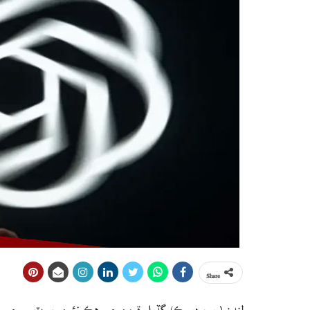
Share
لنڊن (ويب ڊيسڪ) گڏيل قومن جي هڪ نئين رپورٽ ۾ چيو ويو