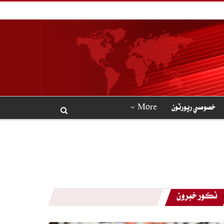
خصوصي رپورٽون
More
نڪور خبرون