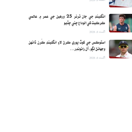
انگلينڊ جي جان ٽرنر 25 ورهين جي عمر ۾ عالمي
ڪرڪيٽ کي الوداع چئي ڇڏيو
اگست 6, 2026
اسٽوڪس جي کوٽ پوري ڪرڻ لاءِ انگلينڊ ڪُرن ڏانهن
وجهائڻ لڳو، آل رائونڊر…
اگست 6, 2026