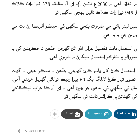
ايندڙ ڪجهه سالن ۾ وڌي 40 سيڪڙو تائين پهچي سگهي ٿو. اندازو آهي ته 2030ع تائين رڳو اي آءِ ساليانو 378 ٽيرا واٽ ڪلاڪ
ٿو.
اسي رپورٽ موجب 2030ع تائين ڊيٽا سينٽرن لاءِ 9.3 ٽريلين ليٽر پاڻي جي ضرورت پئجي سگهي ٿي، جيڪو آفريڪا رڻ پٽ جي
 جي استعمال بابت تفصيل عوام آڏو آڻڻ گهرجن، جڏهن ته حڪومتن کي به
واراڻو ۽ ڪارائتو استعمال سيکارڻ به ضروري آهي.
آءِ استعمال ڪرڻ کان پاسو ڪرڻ گهرجي، جڏهن ته ممڪن هجي ته گهٽ
طاقت وارا ماڊل استعمال ڪيا وڃن. ماهرن اهو به ٻڌايو ته هڪ تصوير تيار ڪرڻ لاءِلڳ ڀڳ 60 ڀيرا وڌيڪ توانائي گهربل هوندي آهي،
ر ڀيرا وڌيڪ توانائي استعمال ٿي سگهي ٿي. ماهرن جو چوڻ آهي ته اي آءِ ڪا خراب ٽيڪنالاجي
ن کي گهٽائڻ ۾ ڪارائتو ثابت ٿي سگهي ٿو.
Email
Instagram
Linkedin
NEXT POST