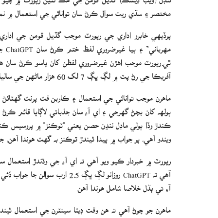
مختصر ۽ سڌي ريت سوال ڪرڻ سان توانائي جي استعمال ۾ نم
پرڏيهي خابرو اداري جي رپورٽ موجب گڏيل قومن جي اداري ج
آفريڪا جي رڻ پٽ ۾ لڳ ڀڳ 7 لک 60 هزار ماڻهن جي سالياني گهريلو بجلي جي استعمال جي برابر آهي.
ماهرن موجب توانائي جي استعمال ۽ ڪاربن فٽ پرنٽ گهٽائڻ ل
ٻولهه کان بچڻ گهرجي ۽ اي آءِ سان جذباتي لاڳاپا قائم ڪر
ڪندڙ وڏا ٻولي ماڊل ننڍن حصن يعني ”ٽوڪنز“ ۾ پروسيس ڪند
ويندو آهي، پر جواب ۾ پيدا ٿيندڙ ٽوڪنز به گهٽ هوندا آهن،
رپورٽ ۾ خبردار ڪيو ويو آهي ته اي آءِ جي وڌندڙ استعمال 
آءِ تي ٻڌل خلاصا شامل هوندا آهن.