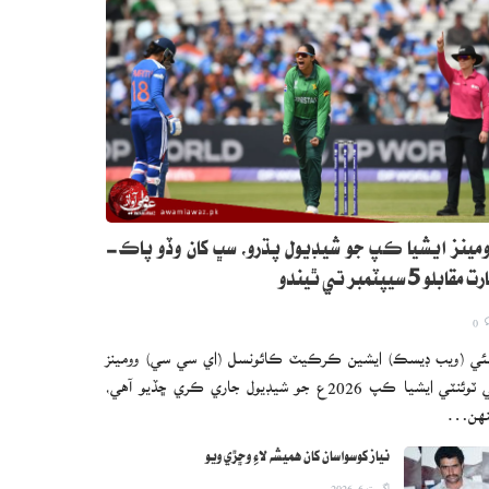
مينز ايشيا ڪپ جو شيڊيول پڌرو، سڀ کان وڏو پاڪ-
 مقابلو 5 سيپٽمبر تي ٿيندو
0
ئي (ويب ڊيسڪ) ايشين ڪرڪيٽ ڪائونسل (اي سي سي) وومينز
ٽي ٽوئنٽي ايشيا ڪپ 2026ع جو شيڊيول جاري ڪري ڇڏيو آهي،
نهن…
نياز کوسواسان کان هميشه لاءِ وڇڙي ويو
اگست 6, 2026