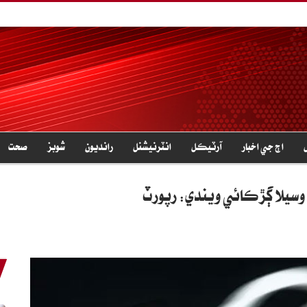
اڄ جي اخبار
آرٽيڪل
انٽرنيشنل
رانديون
شوبز
صحت
وسيلا ڳڙڪائي ويندي: رپورٽ