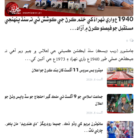
1940ع واري ٺهراءُ کي ختم ڪرڻ جي ڪوشش ٿي ته سنڌ پنهنجي
مستقبل جو فيصلو ڪرڻ ۾ آزاد…
0
ڄامشورو (ويب ڊيسڪ) سنڌ ايڪشن ڪميٽي جي اجلاس ۾ چيو ويو آهي ته
جيڪڏهن عملي طور 1940ع واري ٺهراءُ ۽ 1973ع جي آئين کي…
ميٽرو بس سروس 11 آگسٽ کان بند ڪرڻ جو اعلان
اگست 8, 2026
جماعت اسلامي جو 9 آگسٽ تي ملڪ گير احتجاج جو سڏ واپس وٺڻ جو
اعلان
اگست 8, 2026
سائوٿرن بريو کي وڏو ڌڪ، جميما روڊريگز ”دي هنڊريڊ“ مان ٻاهر،
چارلي ناٽ…