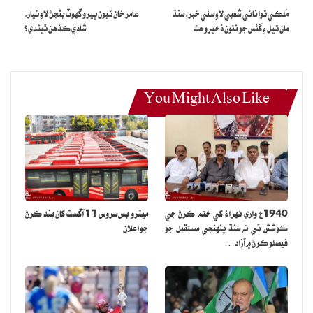
آهن، جيڪي اڄ آهن ته سڀاڻي نه به هجن، تنهن ڪري هوءَ انهن کي زندگي
مُلڪي توانائي شعبي لاءِ سٺي خبر، سنڌ
عامر خان ٽيون ڀيرو گهوٽ بڻجڻ لاءِ تيار،
جو اصل مقصد نٿي سمجهي. ماهرا خان اعتماد سان چيو ته هوءَ پنهنجي
مان تيل ۽ گئس جو نئون ذخيرو هٿ
شادي ڪڏهن ٿيندي؟
موجوده عمر ۽ زندگي جي هن مرحلي مان گهڻو لطف اندوز ٿي رهي آهي ۽
کيس ان ڳالهه جي فڪر ناهي ته هڪ وقت ايندو جڏهن کيس هيروئن جا
ڪردار نه ملندا. هن هدايتڪارن ۽ پروڊيوسرن کي اپيل ڪئي ته کيس روايتي
You Might Also Like
هيروئن وارن ڪردارن تائين محدود رکڻ بدران مختلف ۽ منفرد ڪردارن ۾
ڪاسٽ ڪيو وڃي ته جيئن هوءَ پنهنجي اداڪاري جا نوان رنگ به ڏسندڙن
آڏو پيش ڪري سگهي. سوشل ميڊيا تي سندس هن بيان کي ساراهيو پيو
وڃي، جتي مداح سندس خوداعتمادي، حقيقت پسندي ۽ فن سان وابستگي
جي واکاڻ ڪري رهيا آهن.
1940ع واري ٺهراءُ کي ختم ڪرڻ جي
ميٽرو بس سروس 11 آگسٽ کان بند ڪرڻ
ڪوشش ٿي ته سنڌ پنهنجي مستقبل جو
جو اعلان
فيصلو ڪرڻ ۾ آزاد…