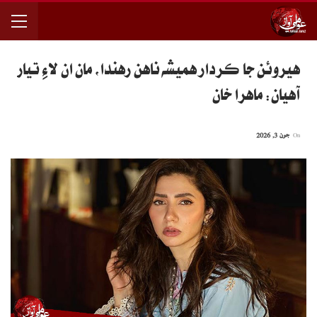
هيروئن جا ڪردار هميشه ناهن رهندا، مان ان لاءِ تيار
آهيان: ماهرا خان
On
جون 3, 2026