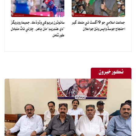
جماعت اسلامي جو 9 آگسٽ تي ملڪ گير
سائوٿرن بريو کي وڏو ڌڪ، جميما روڊريگز
احتجاج جو سڏ واپس وٺڻ جو اعلان
”دي هنڊريڊ“ مان ٻاهر، چارلي ناٽ متبادل
طور شامل
نڪور خبرون