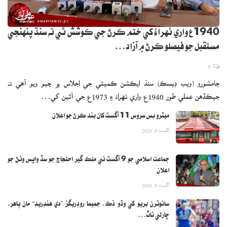
1940ع واري ٺهراءُ کي ختم ڪرڻ جي ڪوشش ٿي ته سنڌ پنهنجي
مستقبل جو فيصلو ڪرڻ ۾ آزاد…
0
ڄامشورو (ويب ڊيسڪ) سنڌ ايڪشن ڪميٽي جي اجلاس ۾ چيو ويو آهي ته
جيڪڏهن عملي طور 1940ع واري ٺهراءُ ۽ 1973ع جي آئين کي…
ميٽرو بس سروس 11 آگسٽ کان بند ڪرڻ جو اعلان
اگست 8, 2026
جماعت اسلامي جو 9 آگسٽ تي ملڪ گير احتجاج جو سڏ واپس وٺڻ جو
اعلان
اگست 8, 2026
سائوٿرن بريو کي وڏو ڌڪ، جميما روڊريگز ”دي هنڊريڊ“ مان ٻاهر،
چارلي ناٽ…