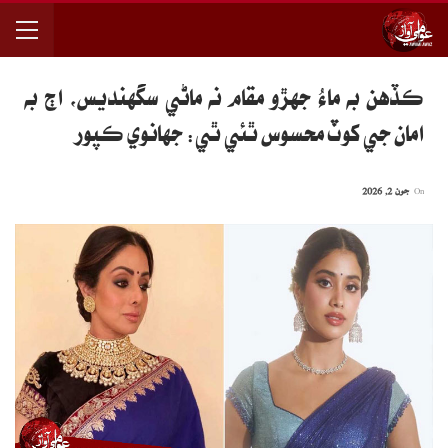
ڪڏهن به ماءُ جهڙو مقام نه ماڻي سگهنديس، اڄ به
امان جي کوٽ محسوس ٿئي ٿي: جهانوي ڪپور
On
جون 2, 2026