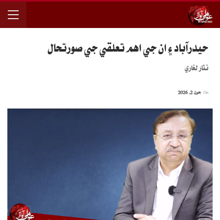
حيدرآباد ۽ ان جي اهم تعلقي جي صورتحال
نثار لغاري
On
جون 2, 2026