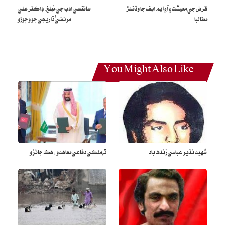
هڪ ڪارخانو نه آھي
قرض جي معيشت ۽ آءِ ايم ايف جا وڌندڙ
سائنسي ادب جي مُبلغ، ڊاڪٽر علي
مطالبا
مرتضيٰ ڌاريجي جو وڇوڙو
هتي جي پرائمري تعليم نهايت معزوري ۾ آھي نوان استاد ڀرتي نٿا ڪيا
وڃن جنهن جي ڪري اسڪولن ۾ استادن خاص طرح ليڊي ٽيچرس جي
تمام گهڻي کوٽ آهي گرلس پرائمري اسڪول اڪثر بند آهن هن وقت
You Might Also Like
واڻڪي وسي ۽ يوسي مسو ڀرڳڙي ۾ ٻه سئو جي لڳ ڀڳ ٽيچرس جي
ضرورت آهي هڪ سئو نياڻيون ميٽرڪ ۽ انٽر ڪري ويٺل آھن پر مجال آھي
جو سرڪار ۽ ان جا ڏھ سال حاڪم بنيل چونڊيل نمائيندا هن حوالي سان
ڪو سرگرم ڪردار ادا ڪرڻ لا تيار نه آھن مسو ڀرڳڙي هاءِ اسڪول واڻڪي
وسي هٽڙي هاءِ اسڪولن ۾ استادن خاص طرح سائنس ٽيچرن جي وڏي کوٽ
آھي
شهيد نذير عباسي زنده باد
ٽه ملڪي دفاعي معاهدو: هڪ جائزو
چونڊيل عوامي سڏرئيندڙ ڌرين به عوام لاءِ ڪجهه ناهي ڪيو اڪثر ڳوٺ
رجسٽر نه آھن جنهن جي ڪري پنجاهه کان وڌيڪ ڳوٺن کي گئس بجلي
جي سهولت هن ايڪيهين صدي ۾ به نه آھي اڪثر ڳوڄن ۾ ترقياتي ڪم
نه ٿيا آھن ترقياتي فنڊ کائجي ڪرپشن حوالي ٿيا آھن اڪثر يونين
ڪائونسلن جا نمائندا ڪرپشن ڪري عوام جو پئسو کائي ويا آھن