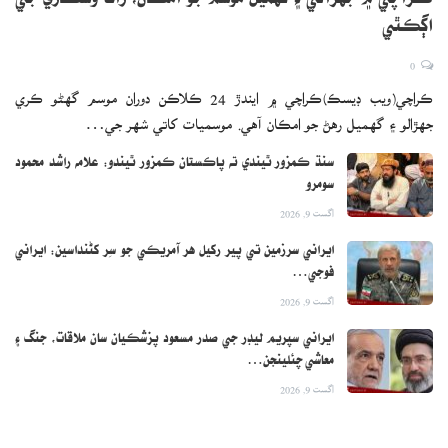
ڪراچي ۾ جهڙالي ۽ گهميل موسم جو امڪان، رات وسڪاري جي
اها ناهي ڏني وئي عوام طرفان موٽ ضرور ملي آھي ، افسوس ته سياسي
اڳڪٿي
سماجي تنظيمن به جوڳو ڪردار ادا ناهي ڪيو جنهن جي ڪري حيدرآباد
0
شهر کي خوبصورت بنائيندڙ مياڻي ٻيلو به برباد ٿي ويو آهي ، هن وقت به
ڪراچي(ويب ڊيسڪ)ڪراچي ۾ ايندڙ 24 ڪلاڪن دوران موسم گهڻو ڪري
اسان کي هن تعلقي جي مالڪي ڪرڻ گهرجي .
جهڙالو ۽ گهميل رهڻ جو امڪان آهي. موسميات کاتي شهر جي…
سنڌ ڪمزور ٿيندي ته پاڪستان ڪمزور ٿيندو: علامه راشد محمود
سومرو
اگست 9, 2026
ايراني سرزمين تي پير رکيل هر آمريڪي جو سِر کڻنداسين: ايراني
فوجي…
اگست 9, 2026
ايراني سپريم ليڊر جي صدر مسعود پزشڪيان سان ملاقات، جنگ ۽
معاشي چئلينجن…
اگست 9, 2026