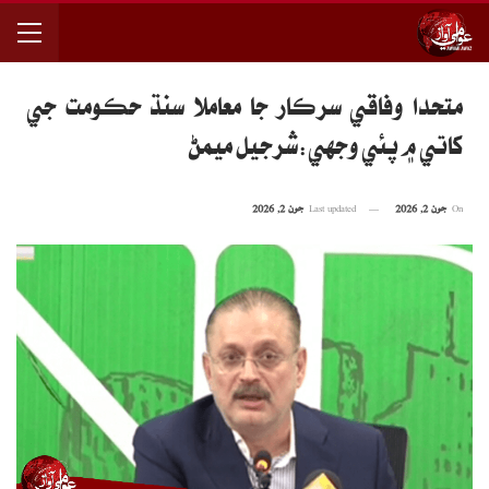
متحدا وفاقي سرڪار جا معاملا سنڌ حڪومت جي
کاتي ۾ پئي وجهي:شرجيل ميمڻ
On
جون 2, 2026
Last updated
جون 2, 2026