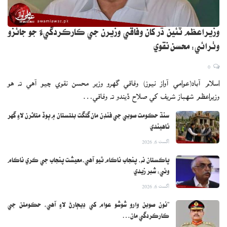
وزيراعظم ٽئين ڌر کان وفاقي وزيرن جي ڪارڪردگيءَ جو جائزو
وٺرائي: محسن نقوي
0
اسلام آباد(عوامي آواز نيوز) وفاقي گهرو وزير محسن نقوي چيو آهي ته هو
وزيراعظم شهباز شريف کي صلاح ڏيندو ته وفاقي…
سنڌ حڪومت صوبي جي فنڊن مان گلگت بلتستان ۾ ٻوڏ متاثرن لاءِ گهر
ٺاهيندي
اگست 6, 2026
پاڪستان نه، پنجاب ناڪام ٿيو آهي،معيشت پنجاب جي ڪري ناڪام
وئي: شبر زيدي
اگست 6, 2026
”نون صوبن وارو شوشو عوام کي ڊيڄارڻ لاءِ آهي، حڪومتن جي
ڪارڪردگي مان…