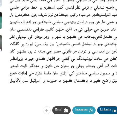
 واضح تبديلي ۽ ترقي نظر ايندي. گمبه اسڪردو ۾ هڪ عوامي جلسي
 انفراسٽرڪچر جو بنياد رکيو، جيڪڏهن نواز شريف جون حڪومتون بار
 هجي ها. هن چيو ته اسان پنهنجي سياسي ڪوتاهين جو اعتراف ڪريون
نپوءِ وفاق کان وڌيڪ فنڊ صوبن جي حوالي ٿي ويا آهن، جنهن کانپوءِ ڪراچي بدقسمتي سان
سي ڪندڙ ناهي،پنجاب جي ڪنهن به شهر ۾ وڃو توهان کي تبديلي نظر
هائيندي چيو ته نيشنل فنانس ڪميشن( اين ايف سي) ايوارڊ ۾ گلگت
 اين ايف سي ۾ توهان جو قانوني حصو اچي ويندو ته پوءِ ڪنهن کان
رڻ جي ضرورت ئي نه پوندي. هن اسڪردو ۾ 22 ڪلاڪن جي سخت لوڊشيڊنگ تي ڳڻتي جو اظهار ڪندي چيو ته وزيراعظم
جو سولر انرجي پراجيڪٽ ڏنو آهي جيڪو بجلي جو بحران حل ڪرڻ ۾ مددگار ثابت ٿيندو.
لڪ ۾ سمورن سياسي جماعتن کي آزادي سان جلسا ڪرڻ جي اجازت هجڻ
رفيق واضح ڪيو ته پاڪستان ڪنهن به صورت ۾ اسرائيل سان لاڳاپيل
Email
Instagram
Linkedin