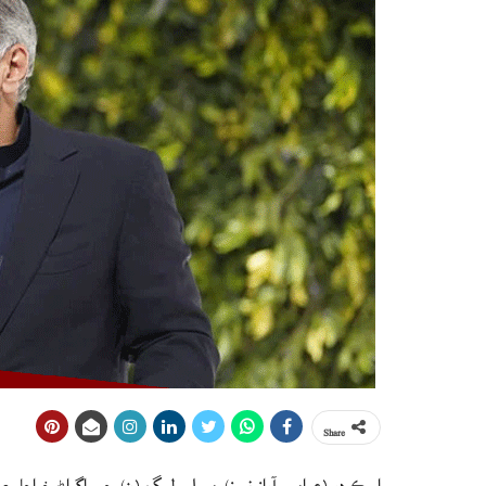
Share
اسڪردو (عوامي آواز نيوز) مسلم ليگ (ن) جي اڳواڻ خواجاسع