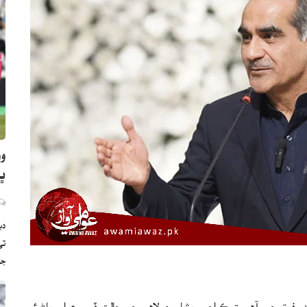
وو
ڀارت
دب
ج
د رفيق چيو آهي ته ڪراچي، پشاور ۽ لاهور جي حالت ڏسي عوام پاڻ ئي