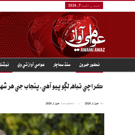
جمعہ, اگست 7, 2026
نڪور خبرون
سنڌ سماچار
عوامي آواز ٽي وي
نيشنل
ڪراچي تباهه لڳو پيو آهي،پنجاب جي هر شه
On
جون 1, 2026
Last updated
جون 1, 2026