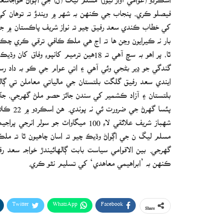
فيصلو ڪري، پنجاب جي ڪنهن به شهر ۾ ويندؤ ته توهان کي
کي خطاب ڪندي سعد رفيق چيو ته نواز شريف پاڪستان ۾ جديد
بار نه ڪيرايون وڃن ها ته اڄ هي ملڪ ڪافي ترقي ڪري چڪو
ٿا، پر اهو به سچ آهي ته 18هين ترميم کا
گندگي جو ڍير بڻجي وئي آهي ۽ اتي عوام جي ڪو به داد ر
ايندي سعد رفيق گلگت بلتستان جي مالياتي معاملن تي ڳال
بلتستان ۽ آزاد ڪشمير کي سندن جائز حصو ملڻ گهرجي، جڏهن
پئسا گه
شهباز شريف علائقي لاءِ 100 ميگاواٽ 
مسلم ليگ ن جي اڳواڻ وڌيڪ چيو ته اسان چاهيون ٿا ته م
گهرجي. بين الاقوامي سياست بابت ڳالهائيندڙ خواجه سعد 
ڪنهن به ’ابراهيمي معاهدي‘ کي تسليم نٿو ڪري.
Twitter
WhatsApp
Facebook
Share