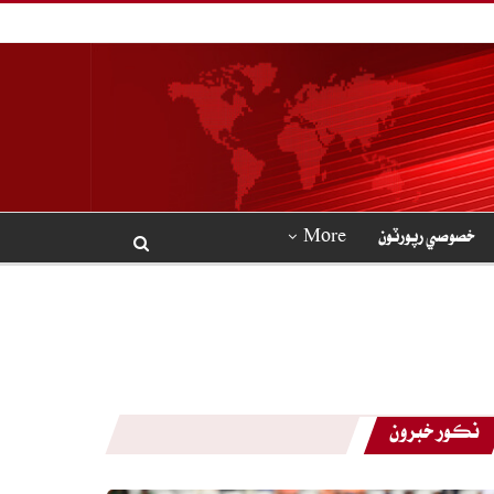
خصوصي رپورٽون
More
نڪور خبرون