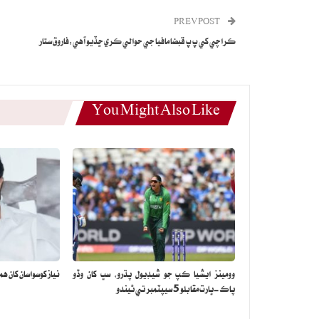
PREV POST
ڪراچي کي پ پ قبضا مافيا جي حوالي ڪري ڇڏيو آهي:فاروق ستار
You Might Also Like
وومينز ايشيا ڪپ جو شيڊيول پڌرو، سڀ کان وڏو
نياز کوسواسان کان همي
پاڪ-ڀارت مقابلو 5 سيپٽمبر تي ٿيندو