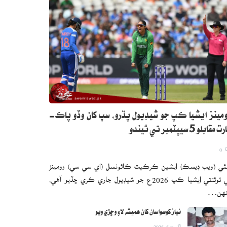
مينز ايشيا ڪپ جو شيڊيول پڌرو، سڀ کان وڏو پاڪ-
 مقابلو 5 سيپٽمبر تي ٿيندو
0
ئي (ويب ڊيسڪ) ايشين ڪرڪيٽ ڪائونسل (اي سي سي) وومينز
ٽي ٽوئنٽي ايشيا ڪپ 2026ع جو شيڊيول جاري ڪري ڇڏيو آهي،
نهن…
نياز کوسواسان کان هميشه لاءِ وڇڙي ويو
اگست 6, 2026