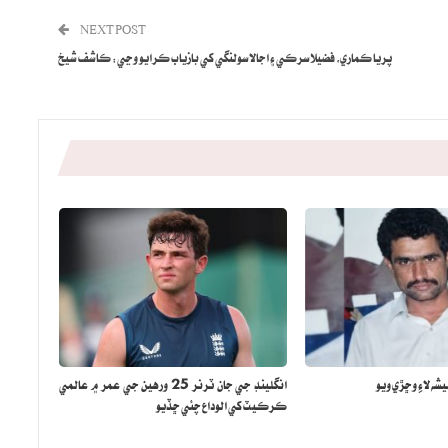
NEXT POST
پريا ڪماري، فضيلا سرڪي ۽ اجالا سولنگي کي بازياب ڪرايو وڃي: ڪاشف شيخ
شه لاءِ وڇڙي ويو
انگلينڊ جي جان ٽرنر 25 ورهين جي عمر ۾ عالمي
ڪرڪيٽ کي الوداع چئي ڇڏيو