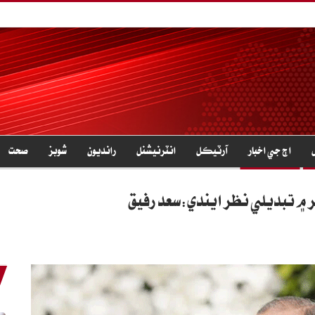
اڄ جي اخبار
آرٽيڪل
انٽرنيشنل
رانديون
شوبز
صحت
ر ۾ تبديلي نظر ايندي:سعد رفيق