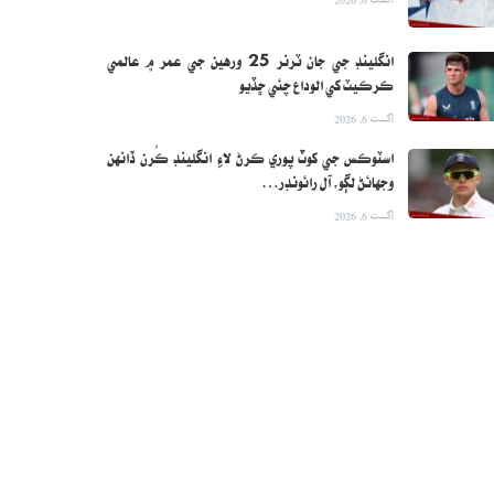
انگلينڊ جي جان ٽرنر 25 ورهين جي عمر ۾ عالمي
ڪرڪيٽ کي الوداع چئي ڇڏيو
اگست 6, 2026
اسٽوڪس جي کوٽ پوري ڪرڻ لاءِ انگلينڊ ڪُرن ڏانهن
وجهائڻ لڳو، آل رائونڊر…
اگست 6, 2026