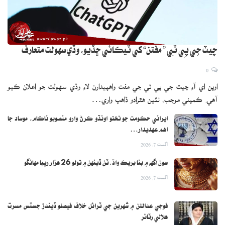
چيٽ جِي پِي ٽِي ” مفتن“ کي ٽيڪائي ڇڏيو، وڏي سهولت متعارف
0
اوپن اي آءِ چيٽ جي پي ٽي جي مفت واهپيدارن لاءِ وڏي سهولت جو اعلان ڪيو
آهي. ڪمپني موجب، نئين هٿرادو ڏاهپ واري…
ايراني حڪومت جو تختو اونڌو ڪرڻ وارو منصوبو ناڪام، موساد جا
اهم عهديدار…
اگست 7, 2026
سون اگهه ۾ بنا بريڪ واڌ، ٽن ڏينهن ۾ تولو 26 هزار رپيا مهانگو
اگست 7, 2026
فوجي عدالتن ۾ شهرين جي ٽرائل خلاف فيصلو ڏيندڙ جسٽس مسرت
هلالي رٽائر