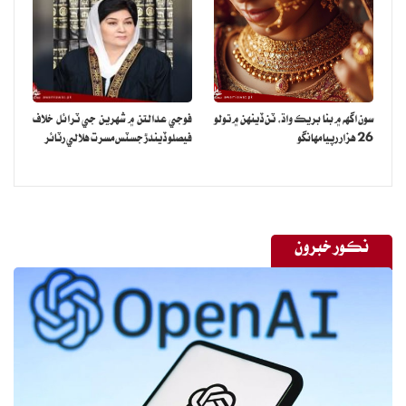
پئي وڃي ته ٿورو انتظار ڪيو۔ پي ٽي آءِ طرفان هن وقت تائين ڪنهن وڏي
احتجاجي تحريڪ جو اعلان نظر نٿو اچي۔تحريڪ تحفظ آئين پاڪستان جي
تحريڪ به هاڻي خاموش ۽ ٿڌي نظر اچي رهي آهي، ڄڻ سڀ ڌريون ڪنهن
“سٺي وقت” جي انتظار ۾ آهن۔
نوٽ: هي تجزيو، روزاني عوامي آواز، جمعو 15 مئي 2026ع تي شايع
سون اگهه ۾ بنا بريڪ واڌ، ٽن ڏينهن ۾ تولو
فوجي عدالتن ۾ شهرين جي ٽرائل خلاف
26 هزار رپيا مهانگو
فيصلو ڏيندڙ جسٽس مسرت هلالي رٽائر
ٿيو
نڪور خبرون