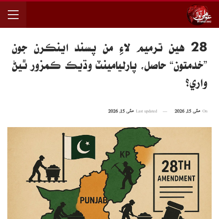
28 هين ترميم لاءِ من پسند اينڪرن جون
”خدمتون“ حاصل، پارليامينٽ وڌيڪ ڪمزور ٿيڻ
واري؟
On
مئی 15, 2026
Last updated
مئی 15, 2026