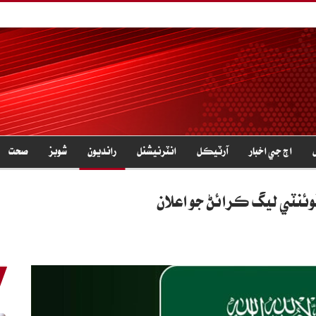
اڄ جي اخبار
آرٽيڪل
انٽرنيشنل
رانديون
شوبز
صحت
ئنٽي ليگ ڪرائڻ جو اعلان