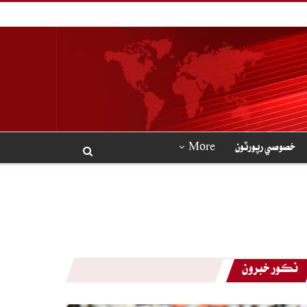
خصوصي رپورٽون
More
نڪور خبرون