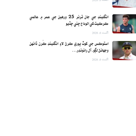
انگلينڊ جي جان ٽرنر 25 ورهين جي عمر ۾ عالمي
ڪرڪيٽ کي الوداع چئي ڇڏيو
اگست 6, 2026
اسٽوڪس جي کوٽ پوري ڪرڻ لاءِ انگلينڊ ڪُرن ڏانهن
وجهائڻ لڳو، آل رائونڊر…
اگست 6, 2026