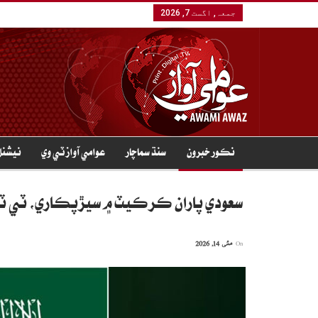
جمعہ, اگست 7, 2026
نڪور خبرون
سنڌ سماچار
عوامي آواز ٽي وي
نيشنل
سعودي پاران ڪرڪيٽ ۾ سيڙپڪاري، ٽي ٽو
On
مئی 14, 2026