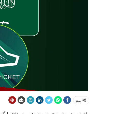
Share
رياض (ويب ڊيسڪ) سعودي عرب پهريون ڀيرو ٽي ٽوئنٽي ليگ 