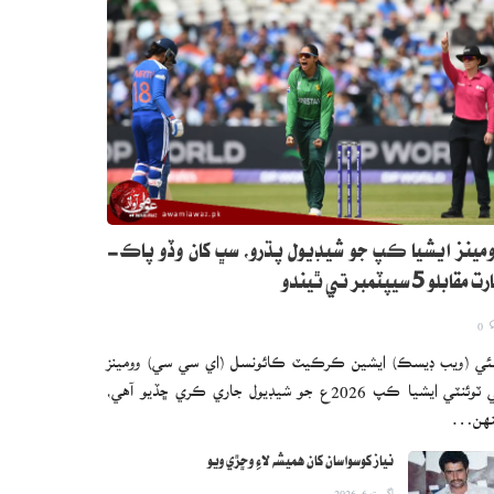
مينز ايشيا ڪپ جو شيڊيول پڌرو، سڀ کان وڏو پاڪ-
 مقابلو 5 سيپٽمبر تي ٿيندو
0
ئي (ويب ڊيسڪ) ايشين ڪرڪيٽ ڪائونسل (اي سي سي) وومينز
ٽي ٽوئنٽي ايشيا ڪپ 2026ع جو شيڊيول جاري ڪري ڇڏيو آهي،
نهن…
نياز کوسواسان کان هميشه لاءِ وڇڙي ويو
اگست 6, 2026