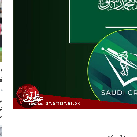
وو
ڀارت
دب
ج
جي ميزباني ڪندو.