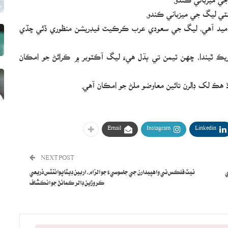
ٽي ليگ جي ميزباني ڪندو.
ي اميد آهي، ليگ جي سعودي عرب ڪرڪيٽ فيڊريشن منظوري ڏئي ڇڏي
ريڪ ٿيندا، ڇهن ٽيمن تي ٻڌل هيءَ ليگ آڪٽوبر ۾ ڪرائڻ جو امڪان
ڌ هڪ لک ڊالرن تائين معاوضو ملڻ جو امڪان آهي.
Email
Instagram
Linkedin
NEXT POST
ي
نيٽ فلڪس تي واهپيدارن جي جاسوسيءَ جو الزام، اربين ڊيٽا پوائنٽس ذريعي
ڪروڙين ڊالر ڪمائڻ جو انڪشاف