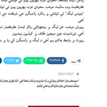
ڪرڪيٽ ويب سائيٽ موجب، سعودي عرب پهريون ڀيرو ٽي ٽوئن
”ڊيونس ليگ“ ٽي ٽوئنٽي ۾ رٽائرڊ رانديگرن جي شرڪت ج
آهي.
رپورٽن موجب، هن ليگ ۾ ويجهڙائي رٽائر ٿيندڙ ڪرڪيٽر ش
آهي، ٽورنامينٽ جون ميچون طائف ۾ کيڏيون وينديون.
رپورٽ ۾ وڌيڪ ڄاڻايو ويو آهي ته ليگ ۾ رانديگرن کي وڌ ۾ و
Twitter
WhatsApp
Facebook
Share
PREV POST
”اسپيڪر سان اختلافن ۽ پارٽي ۾ ڌڙا بندي وارو تاثر غلط آهي“ نثار کهڙي جيالن ک
سوشل ميڊيا تي بيان بازي کان روڪي ڇڏيو