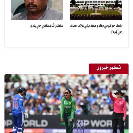
يورينيم جي بنياد تي ايران تي حملو ڪيو ويو. باوجود ڏيڍ مهيني جي جنگ
جي، آمريڪا ايران کي اهڙي معاهدي تي به راضي نه ڪري سگهيو جهڙو
معاهدو ايران اوباما حڪومت سان ڪيو هو.
ملڪ جو قومي مفاد ۽ هڪ ٻئي غلام محمد
سلطان شاهه ساقي جي ياد ۾
جي ڳولا!
ايران جنگ سبب آمريڪا کي هڪ وڏو نقصان اهو به ٿيو ته خليجي ملڪن
جو سندس سيڪيورٽي تي اعتماد مجروح ٿيو. سعودي عرب، عمان، يو اي
اي، قطر، بحرين ۽ ڪويت آمريڪا کي پنهنجن ملڪن ۾ فوجي اڏا ان اميد
تي ڏنا هئا ته ڪنهن به ٻاهرين خطري جي صورت ۾ آمريڪا انهن جو دفاع
نڪور خبرون
ڪندو، پر معاملو ان جي ابتڙ ثابت ٿيو. ايران انهن ملڪن کي نشانو بڻائڻ
شروع ڪيو، ڇاڪاڻ⁠تہ انهن آمريڪا کي پنهنجا اڏا ڏئي رکيا هئا. پوءِ ايران
انهن تي ميزائل ۽ ڊرون حملا ڪندو رهيو ۽ آمريڪا رڳو تماشو ڏسندو رهيو.
آمريڪا اهو ضرور چئي سگهي ٿو ته سندس فراهم ڪيل دفاعي نظام سبب
انهن ملڪن جو نقصان گهٽ ٿيو، پر حقيقت اها آهي ته جنگ جي مصيبت
به آمريڪا ۽ اسرائيل جي پاليسين سبب انهن ملڪن تي آئي، جڏهن ته
دفاعي سامان انهن ملڪن آمريڪا کان پئسا ڏئي خريد ڪيو هو. انهن
حالتن کان پوءِ هاڻي خليجي ملڪ شايد ئي پنهنجي دفاع لاءِ مڪمل طور