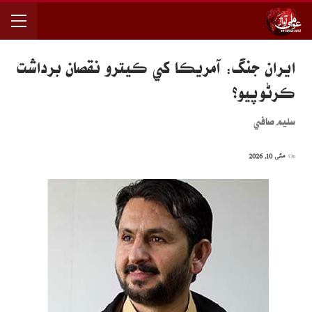
ايران جنگ: آمريڪا کي ڪيترو نقصان برداشت
ڪرڻو پيو؟
سليم صافي
On
مئی 10, 2026