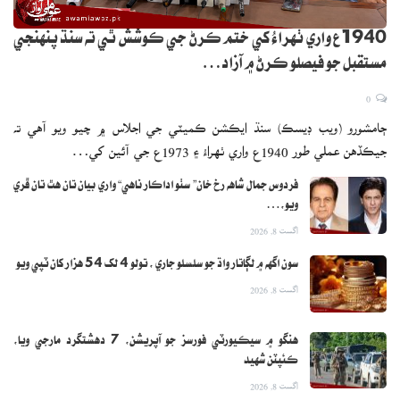
1940ع واري ٺهراءُ کي ختم ڪرڻ جي ڪوشش ٿي ته سنڌ پنهنجي
مستقبل جو فيصلو ڪرڻ ۾ آزاد…
0
ڄامشورو (ويب ڊيسڪ) سنڌ ايڪشن ڪميٽي جي اجلاس ۾ چيو ويو آهي ته
جيڪڏهن عملي طور 1940ع واري ٺهراءُ ۽ 1973ع جي آئين کي…
فردوس جمال شاهه رخ خان” سٺو اداڪار ناهي“ واري بيان تان هٿ تان ڦري
ويو،…
اگست 8, 2026
سون اگهه ۾ لڳاتار واڌ جو سلسلو جاري ، تولو 4 لک 54 هزار کان ٽپي ويو
اگست 8, 2026
هنگو ۾ سيڪيورٽي فورسز جو آپريشن، 7 دهشتگرد مارجي ويا،
ڪئپٽن شهيد
اگست 8, 2026