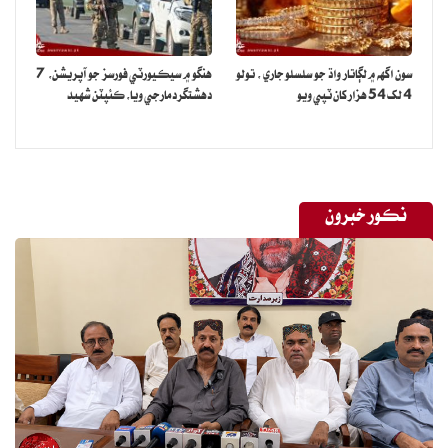
سون اگهه ۾ لڳاتار واڌ جو سلسلو جاري ، تولو
هنگو ۾ سيڪيورٽي فورسز جو آپريشن، 7
4 لک 54 هزار کان ٽپي ويو
دهشتگرد مارجي ويا، ڪئپٽن شهيد
نڪور خبرون