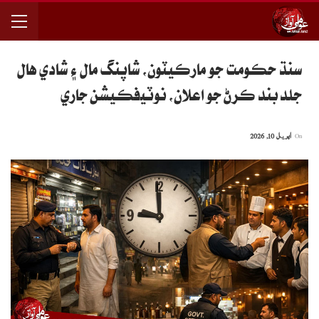
سنڌ حڪومت جو مارڪيٽون، شاپنگ مال ۽ شادي هال
جلد بند ڪرڻ جو اعلان، نوٽيفڪيشن جاري
On
اپریل 10, 2026