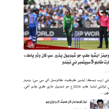
مينز ايشيا ڪپ جو شيڊيول پڌرو، سڀ کان وڏو پاڪ-
 مقابلو 5 سيپٽمبر تي ٿيندو
0
ئي (ويب ڊيسڪ) ايشين ڪرڪيٽ ڪائونسل (اي سي سي) وومينز
ٽي ٽوئنٽي ايشيا ڪپ 2026ع جو شيڊيول جاري ڪري ڇڏيو آهي،
نهن…
نياز کوسواسان کان هميشه لاءِ وڇڙي ويو
اگست 6, 2026