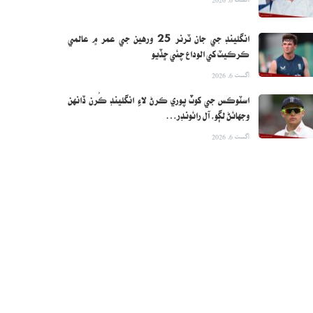
انگلينڊ جي جان ٽرنر 25 ورهين جي عمر ۾ عالمي
ڪرڪيٽ کي الوداع چئي ڇڏيو
اگست 6, 2026
اسٽوڪس جي کوٽ پوري ڪرڻ لاءِ انگلينڊ ڪُرن ڏانهن
وجهائڻ لڳو، آل رائونڊر…
اگست 6, 2026