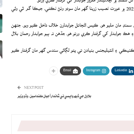
ايس ايس پي انويسٽيگيشن ڪياماڙي اظهر جاويد موجب سال 2022 ۾ عورت نصيب زرينا گهر مان سودو وٺڻ نڪتي، جيڪا گم ٿي وئي
سمنڊ مان مليو هو، ڪيس اڻڄاتل جوابدارن خلاف داخل ڪيو ويو، جنهن
 هڪ جوابدار کي گرفتار ڪري ورتو هو، جڏهن ته ٻيو جوابدار رحمان بلال
ٽيڪنيڪي ۽ انٽيليجنس بنيادن تي پتو لڳائي سندس گهر مان گرفتار ڪيو
Email
Instagram
Linkedin
NEXT POST
بلاول جي ڏيهه واپسي تي شاندار آجيان ڪنداسين: وڏو وزير