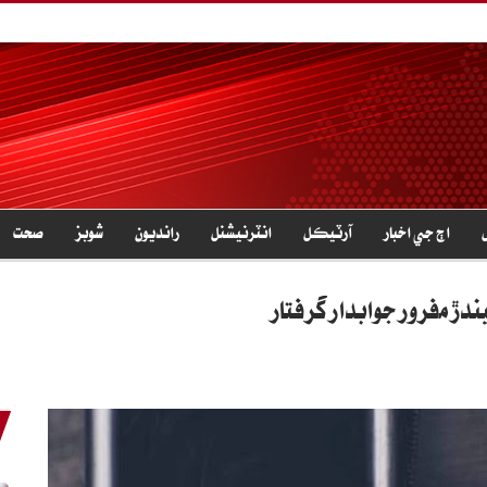
اڄ جي اخبار
آرٽيڪل
انٽرنيشنل
رانديون
شوبز
صحت
ڙ مفرور جوابدار گرفتار