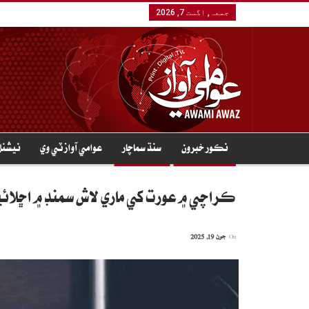
جمعہ, اگست 7, 2026
نڪور خبرون
سنڌ سماچار
عوامي آواز ٽي وي
نيشنل
ڪراچي ۾ عورت کي ماري لاش سمنڊ ۾ اڇلائيند
On
جون 19, 2025