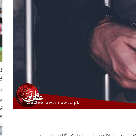
وو
ڀارت
دب
ج
نڊ ۾ اڇلائيندڙ مفرور جوابدار کي گرفتار ڪري ورتو.