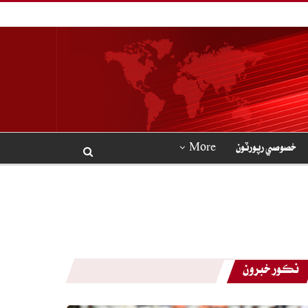
خصوصي رپورٽون
More
نڪور خبرون