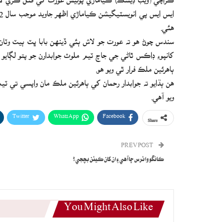
هئي.
سندس چوڻ هو ته عورت جو لاش ٻئي ڏينهن بابا ڀٽ ٻيٽ وٽان 
کانپوءِ ڊاڪس ٿاڻي جي جاچ ٽيم ملوث جوابدارن جو پتو لڳايو ۽
ٻاهرئين ملڪ فرار ٿي ويو هو.
هن ٻڌايو ته جوابدار رحمان کي ٻاهرئين ملڪ مان واپسي تي 
ويو آهي.
Twitter
WhatsApp
Facebook
Share
PREV POST
ڪانگو وائرس ڇا آهي ۽ ان کان ڪيئن بچجي؟
You Might Also Like