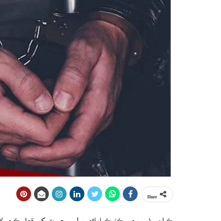
Share
ڪراچي (ويب ڊيسڪ) ڪياماڙي پوليس عورت کي قتل ڪري لاش سم