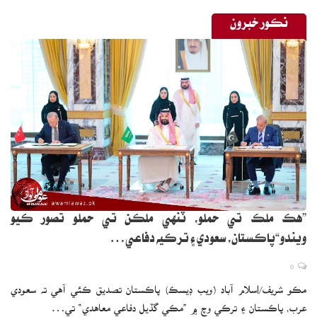
نڪور خبرون
”هڪ ملڪ تي حملو، ٽنهي ملڪن تي حملو تصور ڪيو
ويندو“پاڪستان، سعودي ۽ ترڪيه دفاعي…
0
مڪو شريف/اسلام آباد (ويب ڊيسڪ) پاڪستان تصديق ڪئي آهي ته سعودي
عرب، پاڪستان ۽ ترڪي وچ ۾ ”مڪي گڏيل دفاعي معاهدي“ تي…