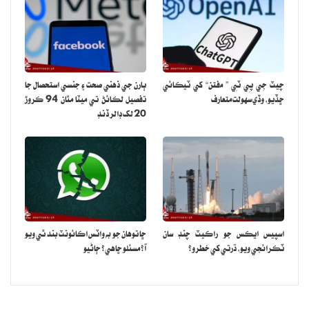
چيٽ جِي پِي ٽِي ” مفتن“ کي ٽيڪائي
ٻارن جي ذهني صحت ۽ جنسي استحصال جا
ڇڏيو، وڏي سهولت متعارف
تفصيل لڪائڻ تي ميٽا مٿان 94 ڪروڙ
20 لک ڊالر ڏنڊ
اسپيس ايڪس جو راڪيٽ چنڊ سان
ڇا توهان جو به واٽس اڪائونٽ بند ٿي ويو
ٽڪرائجي ويو، ڌرتي کي خطرو؟
آ؟ مسئلو ڇاهي؟ ڄاڻيو