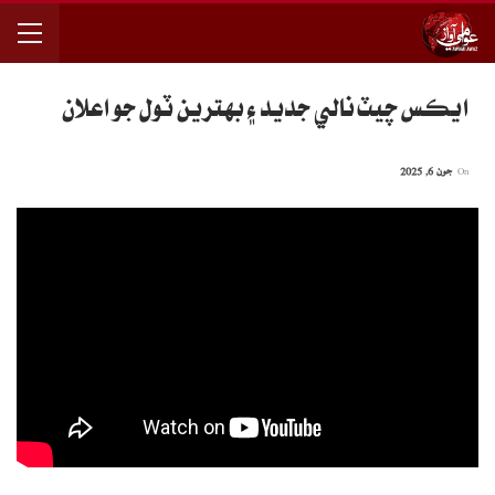
ايڪس چيٽ نالي جديد ۽ بهترين ٽول جو اعلان
On
جون 6, 2025