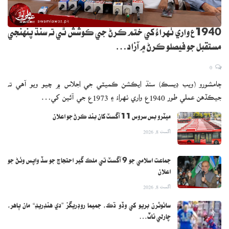
1940ع واري ٺهراءُ کي ختم ڪرڻ جي ڪوشش ٿي ته سنڌ پنهنجي
مستقبل جو فيصلو ڪرڻ ۾ آزاد…
0
ڄامشورو (ويب ڊيسڪ) سنڌ ايڪشن ڪميٽي جي اجلاس ۾ چيو ويو آهي ته
جيڪڏهن عملي طور 1940ع واري ٺهراءُ ۽ 1973ع جي آئين کي…
ميٽرو بس سروس 11 آگسٽ کان بند ڪرڻ جو اعلان
اگست 8, 2026
جماعت اسلامي جو 9 آگسٽ تي ملڪ گير احتجاج جو سڏ واپس وٺڻ جو
اعلان
اگست 8, 2026
سائوٿرن بريو کي وڏو ڌڪ، جميما روڊريگز ”دي هنڊريڊ“ مان ٻاهر،
چارلي ناٽ…