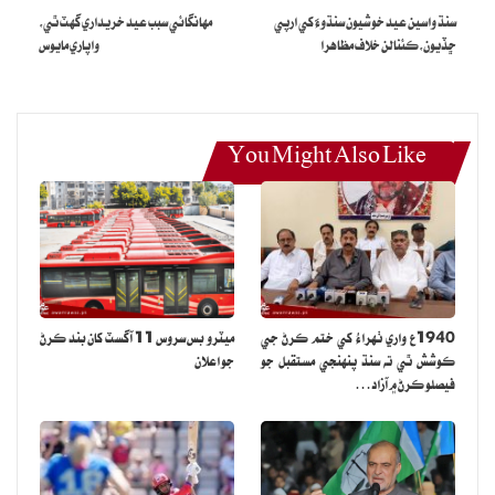
سنڌ واسين عيد خوشيون سنڌوءَ کي ارپي
مهانگائي سبب عيد خريداري گهٽ ٿي،
ڇڏيون،ڪئنالن خلاف مظاهرا
واپاري مايوس
You Might Also Like
1940ع واري ٺهراءُ کي ختم ڪرڻ جي
ميٽرو بس سروس 11 آگسٽ کان بند ڪرڻ
ڪوشش ٿي ته سنڌ پنهنجي مستقبل جو
جو اعلان
فيصلو ڪرڻ ۾ آزاد…