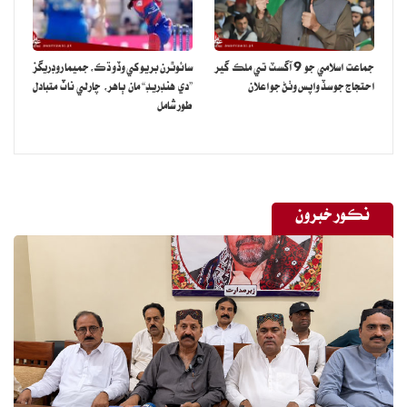
جماعت اسلامي جو 9 آگسٽ تي ملڪ گير
سائوٿرن بريو کي وڏو ڌڪ، جميما روڊريگز
احتجاج جو سڏ واپس وٺڻ جو اعلان
”دي هنڊريڊ“ مان ٻاهر، چارلي ناٽ متبادل
طور شامل
نڪور خبرون