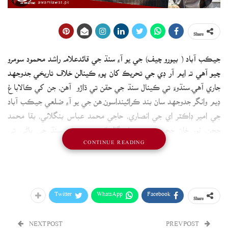
Share
جيڪب آباد ( بيورو چيف) جي يو آءِ سنڌ جي قائدعلامه راشد محمود سومرو
چيو آهي ته ايم آر ڊي جي تحريڪ کان پوءِ ڪينالن خلاف تاريخي جدوجهد
جاري آهي.سنڌوءَ تي ڪينال سنڌ جي حقن تي ڌاڙو آهن، جن کي ڪالاباغ
ڊيم وانگر جدوجهد سان بند ڪرائينداسون.هن جي يو آءِ ضلعي جيڪب آباد
جي امير ڊاڪٽر اي جي انصاري، حاجي محمد عباس بنگلاني، بقا محمد
ڇجن، نور خان ڇجن ۽ ٻين سان ڳالهائيندي چيو ته سنڌ جي پاڻي تي
CONTINUE READING
قبضي جون ڪوششون ڪنهن به صورت قبول ناھن. غير قانوني ڪينالن جي
تعمير سنڌ جي عوام سان کليل زيادتي آهي
Twitter
WhatsApp
Facebook
Share
NEXT POST
PREV POST