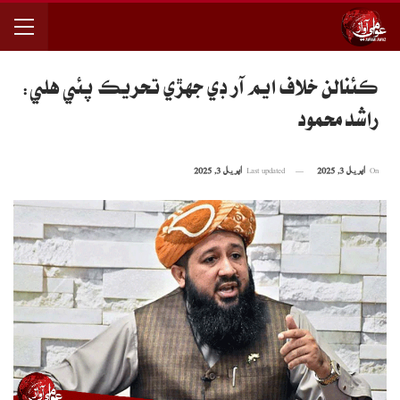
ڪئنالن خلاف ايم آر ڊي جهڙي تحريڪ پئي هلي:
راشد محمود
On
اپریل 3, 2025
Last updated
اپریل 3, 2025