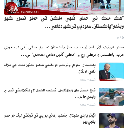
”هڪ ملڪ تي حملو، ٽنهي ملڪن تي حملو تصور ڪيو
ويندو“پاڪستان، سعودي ۽ ترڪيه دفاعي…
0
مڪو شريف/اسلام آباد (ويب ڊيسڪ) پاڪستان تصديق ڪئي آهي ته سعودي
عرب، پاڪستان ۽ ترڪي وچ ۾ ”مڪي گڏيل دفاعي معاهدي“ تي…
پاڪستان، سعودي ۽ ترڪيه جو دفاعي معاهدو ڪنهن ملڪ جي خلاف
ناهي: اردگان
اگست 7, 2026
شيخ حسينه سان ويجهڙايون، شڪيب الحسن لاءِ بنگلاديشي ٽيم ۾
واپسي جا در…
اگست 7, 2026
اڳوڻو ڀارتي ڪپتان اجنڪيا رهاڻي يورپي ٽي ٽوئنٽي ليگ جو حصو
بڻجي ويو