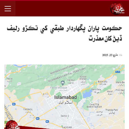
حڪومت پاران پگهاردار طبقي کي تڪڙو رليف
ڏيڻ کان معذرت
On
مارچ 23, 2025