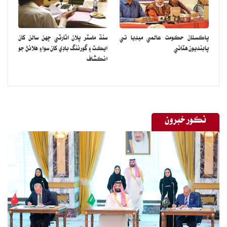
پاڪستان حڪومت عالمي ميڊيا تي
سنڌ ماسٽر پلان اٿارٽي ڇهن سالن کان
پابنديون هٽائي
ايڪٽ ۽ گورننگ باڊي کان سواءِ هلائڻ جو
انڪشاف
نڪور خبرون