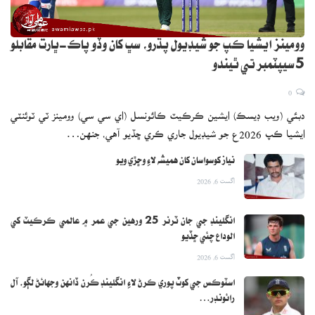
حيرت جوڳا هئا! سائنسدانن ڏٺو ته ڪاٺ چٻائڻ وارن
شاگردن جي دماغ ۾ گلوٽاٿيون جي سطح چيگم
وومينز ايشيا ڪپ جو شيڊيول پڌرو، سڀ کان وڏو پاڪ-ڀارت مقابلو
چٻائڻ وارن جي ڀيٽ ۾ وڌيڪ تيزيءَ سان وڌي وئي
.
5 سيپٽمبر تي ٿيندو
سائنسدانن جو خيال آهي ته ايندڙ وقت ۾ وڌيڪ
0
دبئي (ويب ڊيسڪ) ايشين ڪرڪيٽ ڪائونسل (اي سي سي) وومينز ٽي ٽوئنٽي
مطالعي ذريعي ڪاٺ چٻائڻ جي ٻين فائدي بابت به
ايشيا ڪپ 2026ع جو شيڊيول جاري ڪري ڇڏيو آهي، جنهن…
ڄاڻ حاصل ٿي سگهي ٿي، جيڪا دماغي بيمارين کان
نياز کوسواسان کان هميشه لاءِ وڇڙي ويو
بچاءَ لاءِ مددگار ثابت ٿي سگهي ٿي
.
اگست 6, 2026
انگلينڊ جي جان ٽرنر 25 ورهين جي عمر ۾ عالمي ڪرڪيٽ کي
الوداع چئي ڇڏيو
اگست 6, 2026
اسٽوڪس جي کوٽ پوري ڪرڻ لاءِ انگلينڊ ڪُرن ڏانهن وجهائڻ لڳو، آل
رائونڊر…