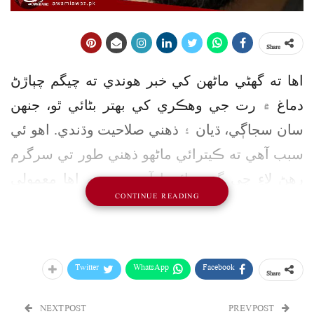
Share
اها ته گهڻي ماڻهن کي خبر هوندي ته چيگم چٻاڙڻ
دماغ ۾ رت جي وهڪري کي بهتر بڻائي ٿو، جنهن
سان سجاڳي، ڌيان ۽ ذهني صلاحيت وڌندي. اهو ئي
سبب آهي ته ڪيترائي ماڻهو ذهني طور تي سرگرم
رهڻ لاءِ چي گم چٻائيندا آهن، ڇو ته اها معمولي
CONTINUE READING
حرڪت به دماغ کي تحرڪ ڏيڻ ۾ وڏي مددگار ثابت
ٿيندي آهي
.
پر هاڻي ڏکڻ ڪوريا جي ماهرن هڪ اهڙي ڳالهه
Twitter
WhatsApp
Facebook
Share
دريافت ڪئي آهي، جيڪا حيران ڪندڙ به آهي ۽
دلچسپ به. ماهرن جي تحقيق موجب، دماغ لاءِ هڪ
NEXT POST
PREV POST