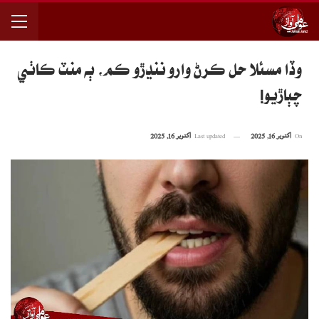
وڏا مسئلا حَل ڪرڻ وارو ننڍڙو ڪم، ٻه منٽ ڪاٺي
چٻاڙيو!
On
اکتوبر 16, 2025
Last updated
اکتوبر 16, 2025