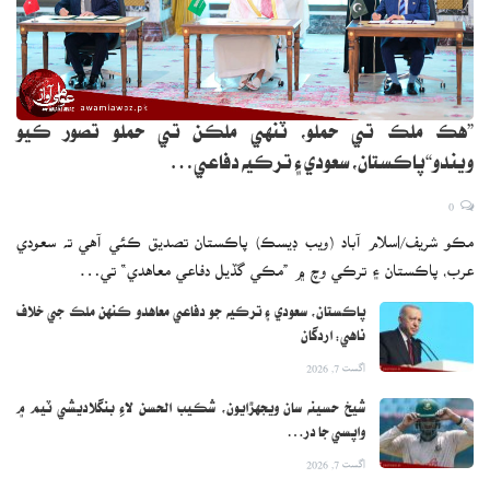
”هڪ ملڪ تي حملو، ٽنهي ملڪن تي حملو تصور ڪيو
ويندو“پاڪستان، سعودي ۽ ترڪيه دفاعي…
0
مڪو شريف/اسلام آباد (ويب ڊيسڪ) پاڪستان تصديق ڪئي آهي ته سعودي
عرب، پاڪستان ۽ ترڪي وچ ۾ ”مڪي گڏيل دفاعي معاهدي“ تي…
پاڪستان، سعودي ۽ ترڪيه جو دفاعي معاهدو ڪنهن ملڪ جي خلاف
ناهي: اردگان
اگست 7, 2026
شيخ حسينه سان ويجهڙايون، شڪيب الحسن لاءِ بنگلاديشي ٽيم ۾
واپسي جا در…
اگست 7, 2026