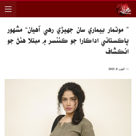
” موتمار بيماري سان جهيڙي رهي آهيان“ مشهور
پاڪستاني اداڪارا جو ڪئنسر ۾ مبتلا هئڻ جو
انڪشاف
On
فروری 8, 2025