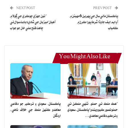
ڪري رهيا.
NEXT POST
PREV POST
پاڪستان مالي سال جي پهرين 6 مهينن ۾
” تون جهڙي ڇوڪري جي ڳولا ۾
آءِ ايم ايف جا وڏا شرط پورا ڪرڻ ۾
آهيان“ميزبان جي شاديءَ بابت سوال تي
ڪامياب
چاهت فتح علي خان جو جواب
You Might Also Like
”هڪ ملڪ تي حملو، ٽنهي ملڪن تي
پاڪستان، سعودي ۽ ترڪيه جو دفاعي
حملو تصور ڪيو ويندو“پاڪستان، سعودي
معاهدو ڪنهن ملڪ جي خلاف ناهي:
۽ ترڪيه دفاعي معاهدي…
اردگان