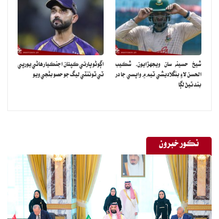
شيخ حسينه سان ويجهڙايون، شڪيب
اڳوڻو ڀارتي ڪپتان اجنڪيا رهاڻي يورپي
الحسن لاءِ بنگلاديشي ٽيم ۾ واپسي جا در
ٽي ٽوئنٽي ليگ جو حصو بڻجي ويو
بند ٿيڻ لڳا
نڪور خبرون