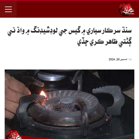
سنڌ سرڪار سياري ۾ گيس جي لوڊشيڊنگ ۾ واڌ تي
ڳڻتي ظاهر ڪري ڇڏي
On
دسمبر 20, 2024