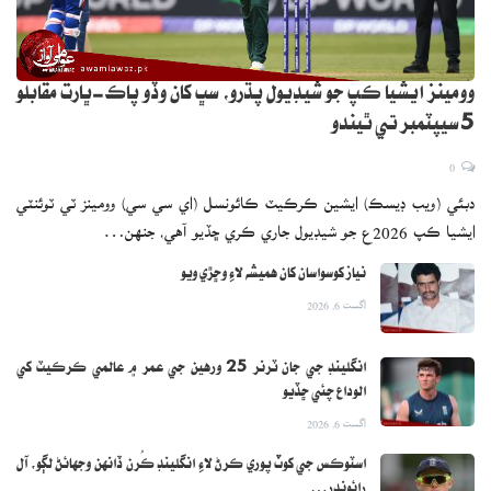
وومينز ايشيا ڪپ جو شيڊيول پڌرو، سڀ کان وڏو پاڪ-ڀارت مقابلو
5 سيپٽمبر تي ٿيندو
0
دبئي (ويب ڊيسڪ) ايشين ڪرڪيٽ ڪائونسل (اي سي سي) وومينز ٽي ٽوئنٽي
ايشيا ڪپ 2026ع جو شيڊيول جاري ڪري ڇڏيو آهي، جنهن…
نياز کوسواسان کان هميشه لاءِ وڇڙي ويو
اگست 6, 2026
انگلينڊ جي جان ٽرنر 25 ورهين جي عمر ۾ عالمي ڪرڪيٽ کي
الوداع چئي ڇڏيو
اگست 6, 2026
اسٽوڪس جي کوٽ پوري ڪرڻ لاءِ انگلينڊ ڪُرن ڏانهن وجهائڻ لڳو، آل
رائونڊر…