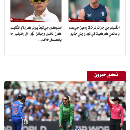
انگلينڊ جي جان ٽرنر 25 ورهين جي عمر
اسٽوڪس جي کوٽ پوري ڪرڻ لاءِ انگلينڊ
۾ عالمي ڪرڪيٽ کي الوداع چئي ڇڏيو
ڪُرن ڏانهن وجهائڻ لڳو، آل رائونڊر جا
پاڪستان خلاف…
نڪور خبرون