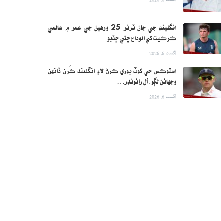
انگلينڊ جي جان ٽرنر 25 ورهين جي عمر ۾ عالمي
ڪرڪيٽ کي الوداع چئي ڇڏيو
اگست 6, 2026
اسٽوڪس جي کوٽ پوري ڪرڻ لاءِ انگلينڊ ڪُرن ڏانهن
وجهائڻ لڳو، آل رائونڊر…
اگست 6, 2026