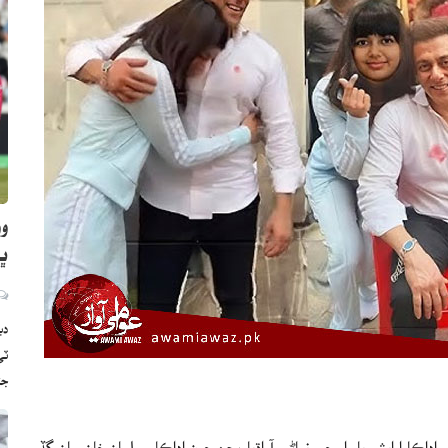
وو
ڀارت
دب
ج
اڪارا ايشوريا راءِ جي نياڻي آراڌيا بچن جون اداڪار سلمان خان سان گڏ