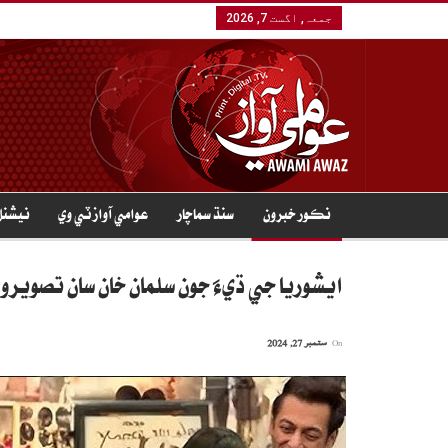
جمعہ, اگست 7, 2026
نڪور خبرون
سنڌ سماچار
عوامي آواز ٽي وي
نيشنل
ايشوريا جي ڌيءَ جون سلمان خان سان تصويرو
On
ستمبر 27, 2024