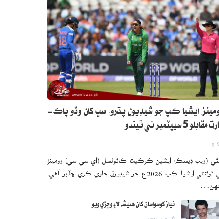
مينز ايشيا ڪپ جو شيڊيول پڌرو، سڀ کان وڏو پاڪ-
 مقابلو 5 سيپٽمبر تي ٿيندو
0
ئي (ويب ڊيسڪ) ايشين ڪرڪيٽ ڪائونسل (اي سي سي) وومينز
ٽي ٽوئنٽي ايشيا ڪپ 2026ع جو شيڊيول جاري ڪري ڇڏيو آهي،
نهن…
نياز کوسواسان کان هميشه لاءِ وڇڙي ويو
اگست 6, 2026