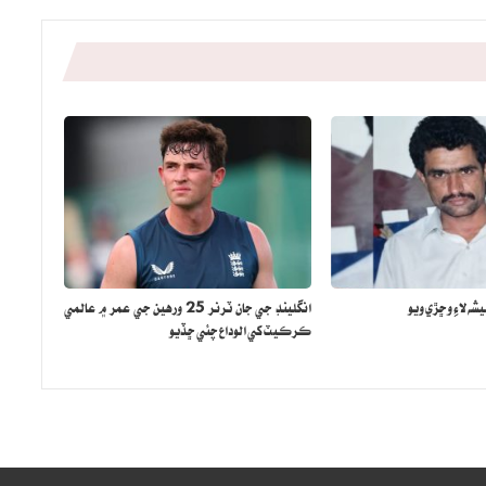
شه لاءِ وڇڙي ويو
انگلينڊ جي جان ٽرنر 25 ورهين جي عمر ۾ عالمي
ڪرڪيٽ کي الوداع چئي ڇڏيو