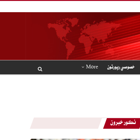
خصوصي رپورٽون
More
نڪور خبرون