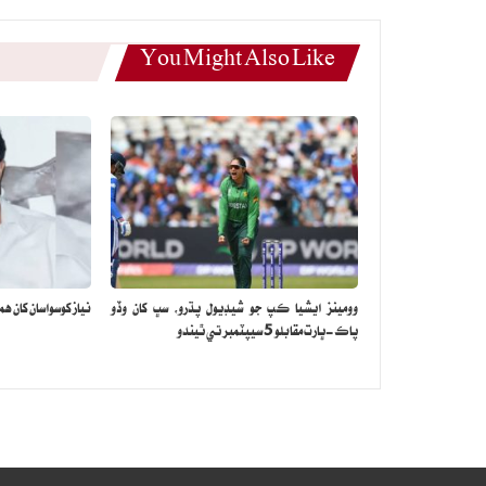
You Might Also Like
وومينز ايشيا ڪپ جو شيڊيول پڌرو، سڀ کان وڏو
نياز کوسواسان کان همي
پاڪ-ڀارت مقابلو 5 سيپٽمبر تي ٿيندو