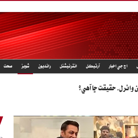
اڄ جي اخبار
آرٽيڪل
انٽرنيشنل
رانديون
شوبز
صحت
ن وائرل، حقيقت ڇا آهي؟