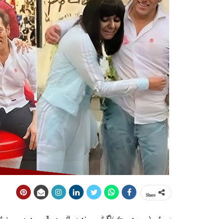
Share
ممبئي (ويب ڊيسڪ )اڳوڻي سونهن راڻي ۽ بالي ووڊ جي سينيئر اد