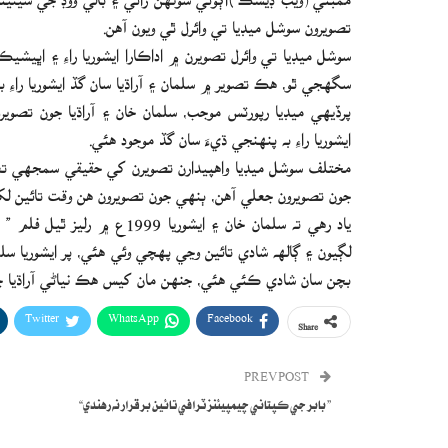
تصويرون سوشل ميڊيا تي وائرل ٿي ويون آهن.
سوشل ميڊيا تي وائرل تصويرن ۾ اداڪارا ايشوريا راءِ ۽ اڀيش
سگهجي ٿو، هڪ تصوير ۾ سلمان ۽ آراڌيا سان گڏ ايشوريا راءِ ب
پرڏيهي ميڊيا رپورٽس موجب، سلمان خان ۽ آراڌيا جون تص
ايشوريا راءِ به پنهنجي ڌيءَ سان گڏ موجود هئي.
مختلف سوشل ميڊيا واهپيدارن تصويرن کي حقيقي سمجهي تعريف
جون تصويرون جعلي آهن، ٻنهي جون تصويرون هن وقت تائين ل
ياد رهي ته سلمان خان ۽ ايش
لڳيون ۽ ڳالهه شادي تائين وڃي پهچي وئي هئي، پر ايشوريا سل
بچن سان شادي ڪئي هئي، جنهن مان کيس هڪ نياڻي آراڌيا جو 
Twitter
WhatsApp
Facebook
Share
PREV POST
” بابر جي ڪپتاني چيمپيئنز ٽرافي تائين برقرار نه رهندي“