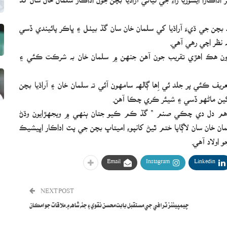
يڪ بچن جي ڌيءَ آراڌيا کي سلمان خان سان گڏ بيٺل ۽ ڀاڪر پائيندي ڏسي
ه نظر اچي رهي آهي.
ويرون هڪ اهڙي تقريب جون آهن جنهن ۾ سلمان خان به شرڪت ڪئي ۽
 ڪئي پر جلد ئي اِها ڳالهه سامهون آئي ته سلمان خان ۽ آراڌيا بچن
کين ماڻهو ڏسي ۽ شيئر ڪري چڪا آهن.
وريا 1999ع ۾ رليز ٿيل فلم ” هم دل دي چڪي صنم “ گڏ ڪم ڪيو جتان ٻنهي ۾ ويجهڙايون وڌڻ
مان خان سان لاڳاپا ختم ٿيڻ کانپوءِ اميتاڀ بچن جي پٽ اداڪار اڀيشيڪ
اولاد آهي.
Email
Instagram
Linkedin
NEXT POST
چيمپيئنز ٽرافي جي مستقبل بابت محسن نقوي ۽ جئه شاهه ۾ ملاقات جو امڪان