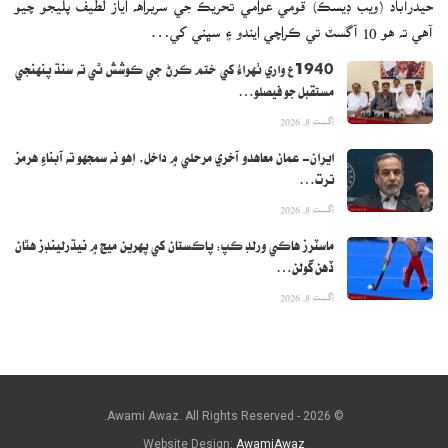
آهي ته هو 10 آگسٽ تي ڪراچي ايندو ۽ سڀني کي…
1940ع واري ٺهراءُ کي ختم ڪرڻ جي ڪوشش ٿي ته سنڌ پنهنجي
مستقبل جو فيصلو…
اگست 8, 2026
ايران- عمان معاهدو آخري مرحلي ۾ داخل، اِهو نه سمجهو ته آبناءِ هرمز
ترت…
اگست 8, 2026
ماسٽرز هاڪي ورلڊ ڪپ: پاڪستان کي پهرين ميچ ۾ نيڌرلينڊز هٿان
ڏهن گولن…
اگست 8, 2026
© 2026 - Awami Awaz. All Rights Reserved.
Website Design:
AwamiAwaz