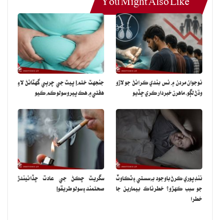
You Might Also Like
نوجوان مردن ۾ نس بندي ڪرائڻ جو لاڙو
جنجهٽ ختم! پيٽ جي چرٻي گهٽائڻ لاءِ
وڌڻ لڳو، ماهرن خبردار ڪري ڇڏيو
هفتي ۾ هڪ ڀيرو سولو ڪم ڪيو
ننڊ پوري ڪرڻ باوجود به سستي ۽ ٿڪاوٽ
سگريٽ ڇڪڻ جي عادت ڇڏائيندڙ
جو سبب ڪهڙو؟ خطرناڪ بيمارين جا
صحتمند ۽ سولو طريقو!
خطرا