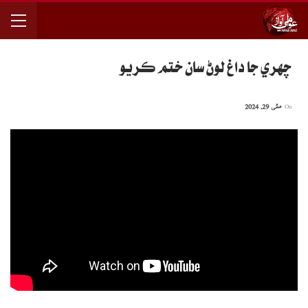
چهري جا داغ لوڻ سان ختم ڪريو
On
مئی 29, 2024