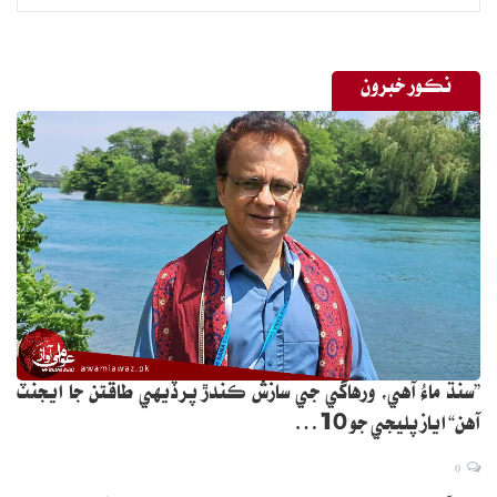
نڪور خبرون
”سنڌ ماءُ آهي، ورهاڱي جي سازش ڪندڙ پرڏيهي طاقتن جا ايجنٽ
آهن“ اياز پليجي جو 10…
0
حيدرآباد (ويب ڊيسڪ) قومي عوامي تحريڪ جي سربراهه اياز لطيف پليجو چيو