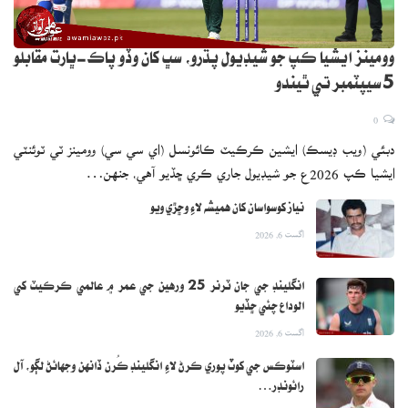
وومينز ايشيا ڪپ جو شيڊيول پڌرو، سڀ کان وڏو پاڪ-ڀارت مقابلو
5 سيپٽمبر تي ٿيندو
0
دبئي (ويب ڊيسڪ) ايشين ڪرڪيٽ ڪائونسل (اي سي سي) وومينز ٽي ٽوئنٽي
ايشيا ڪپ 2026ع جو شيڊيول جاري ڪري ڇڏيو آهي، جنهن…
نياز کوسواسان کان هميشه لاءِ وڇڙي ويو
اگست 6, 2026
انگلينڊ جي جان ٽرنر 25 ورهين جي عمر ۾ عالمي ڪرڪيٽ کي
الوداع چئي ڇڏيو
اگست 6, 2026
اسٽوڪس جي کوٽ پوري ڪرڻ لاءِ انگلينڊ ڪُرن ڏانهن وجهائڻ لڳو، آل
رائونڊر…