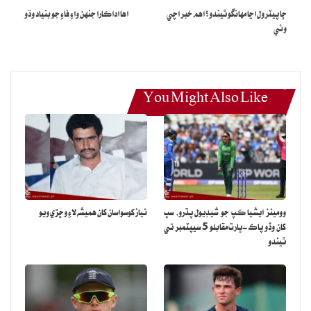
ڇا پيٽرول اڃا مهانگو ٿيندو؟ اهم خبر اچي
اها اداڪارا جنهن واءِ فاءِ جو بنياد وڌو
وئي
You Might Also Like
وومينز ايشيا ڪپ جو شيڊيول پڌرو، سڀ
نياز کوسواسان کان هميشه لاءِ وڇڙي ويو
کان وڏو پاڪ-ڀارت مقابلو 5 سيپٽمبر تي
ٿيندو