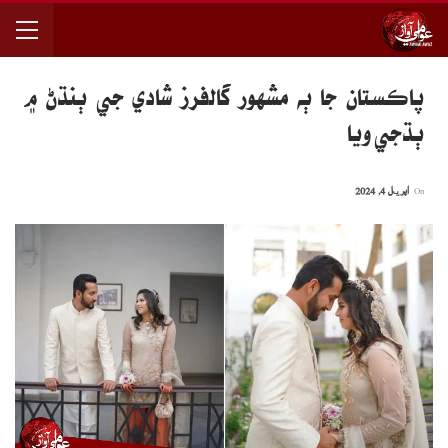
پاڪستان جا ٻه مشهور گالفرز شادي جي ٻنڌڻ ۾
ٻڌجي ويا
On
اپریل 4, 2024