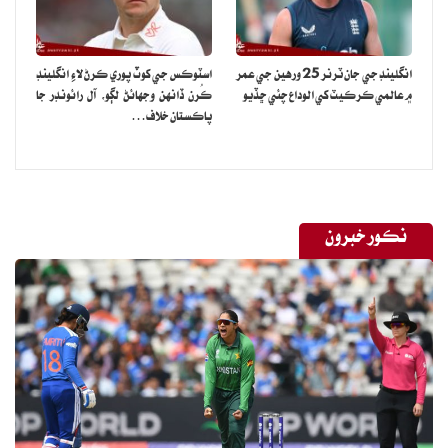
انگلينڊ جي جان ٽرنر 25 ورهين جي عمر
اسٽوڪس جي کوٽ پوري ڪرڻ لاءِ انگلينڊ
۾ عالمي ڪرڪيٽ کي الوداع چئي ڇڏيو
ڪُرن ڏانهن وجهائڻ لڳو، آل رائونڊر جا
پاڪستان خلاف…
نڪور خبرون