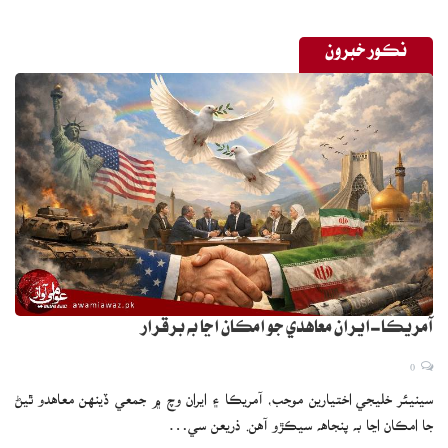
مولانا فضل الرحمان کي بھ شڪايت آھي تھ سندس جماعت کي ھارايو ويو
آھي،جڏھن تھ کيس اھو بھ ڏک ضرور ھوندو تھ پي ڊي ايم کي ليڊ
نڪور خبرون
ڪندي جڏھن ھنن گڏجي پاڪستان تحريڪ انصاف خلاف بي اعتمادي رٿ
منظور ڪرائي حڪومت ڊاٿي ھئي، ان وقت اھم ڪردار ادا ڪندڙ مولانا
فصل الرحمان کي نظر انداز ڪري ھن ڀيري مسلم ليگ ن ۽ پ پ پ پاڻ
۾ جلدي ملي ڪري ھاڻوڪي حڪومت جوڙي رھيون آھن پر ھن کي ان ۾
وقت سر شامل ٿيڻ جي دعوت نھ ڏني وئي.جيتوڻيڪ جي يو آءِ، وٽ سيٽون
تھ ڪي گھڻيون نھ آھن پر ھن جو ملڪ سياست ۾ اھم ڪردار آھي.ان
ڪري گھٽ ۾ گھٽ پ پ پ ۽ مسلم ليگ ن کي مولانا فضل الرحمان
جي جماعت کي نظرانداز نھ ڪرڻ گھرجي ھا.ڇاڪاڻ جو ھاڻوڪي سياسي
پس منظر ۾ جي يو آءِ، کي شامل ڪرڻ سان حڪومت کي جيڪو نقصان
ٿئي ھا، ان جي ڀيٽ ۾ ان جماعت جي اپوزيشن ۾ ھئڻ سان حڪومت کي
آمريڪا-ايران معاهدي جو امڪان اڃا به برقرار
وڌيڪ نقصان ٿيندو.جنھن ڪري ھاڻي سمجھيو پيو وڃي تھ قومي
0
اسيمبلي ۾ اپوزيشن حڪومت جي مقابلي ۾ وڌيڪ مضبوط ھوندي.
سينيئر خليجي اختيارين موجب، آمريڪا ۽ ايران وچ ۾ جمعي ڏينهن معاهدو ٿيڻ
جا امڪان اڃا به پنجاهه سيڪڙو آهن. ذريعن سي…
مسلم ليگ ن ۽ پيپلزپارٽي کي ھاڻي بھ کيس پرچائڻ جي لاءِ ڪوشش