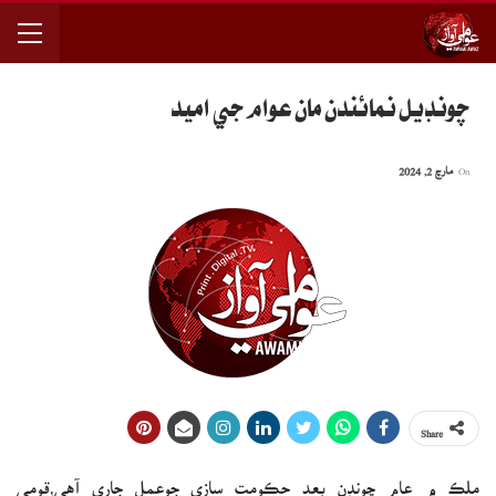
چونڊيل نمائندن مان عوام جي اميد
On
مارچ 2, 2024
Share
ملڪ ۾ عام چونڊن بعد حڪومت سازي جوعمل جاري آھي،قومي