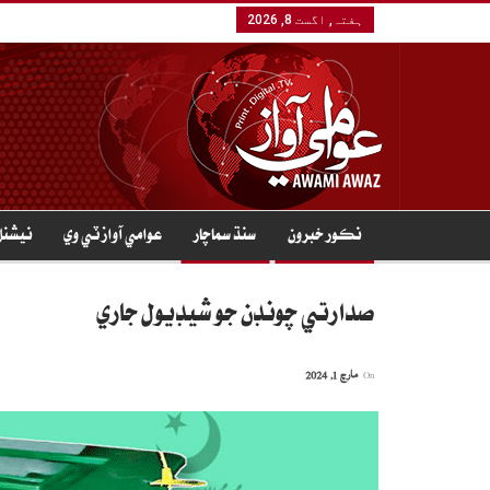
ہفتہ, اگست 8, 2026
نڪور خبرون
سنڌ سماچار
عوامي آواز ٽي وي
نيشنل
صدارتي چونڊن جو شيڊيول جاري
On
مارچ 1, 2024