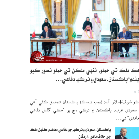
ڪ ملڪ تي حملو، ٽنهي ملڪن تي حملو تصور ڪيو
ندو“پاڪستان، سعودي ۽ ترڪيه دفاعي…
0
و شريف/اسلام آباد (ويب ڊيسڪ) پاڪستان تصديق ڪئي آهي
 سعودي عرب، پاڪستان ۽ ترڪي وچ ۾ ”مڪي گڏيل دفاعي
اهدي“ تي…
پاڪستان، سعودي ۽ ترڪيه جو دفاعي معاهدو ڪنهن ملڪ
جي خلاف ناهي: اردگان