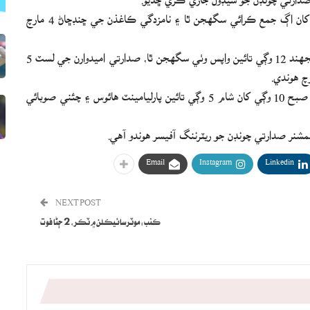
اليڪشن ڪميشن موجب نامزدگي ڪاغذ 2 مارچ تي 12 وڳي کان اڳ جمع ڪرائي سگهجن ٿا ۽ نامزدگي ڪاغذن جي ڇنڊڇاڻ 4 مارچ
اليڪشن ڪميشن جو چوڻ هو ته نامزدگي ڪاغذ 5 مارچ تي منجهند 12 وڳي تائين واپس وٺي سگهجن ٿا، صدارتي اميدوارن جي لسٽ 5
اليڪشن ڪميشن موجب صدارتي چونڊ لاءِ پولنگ 9 مارچ تي صبح 10 وڳي کان شام 5 وڳي تائين پارليامينٽ هائوس ۽ چئني صوبائي
ر صدارتي چونڊن جو ريٽرننگ آفيسر هوندو آهي.
Email
Instagram
Linkedin
NEXT POST
ڪنب: موٽرسائيڪلن ۾ ٽڪر، 2 ڄڻا فوت