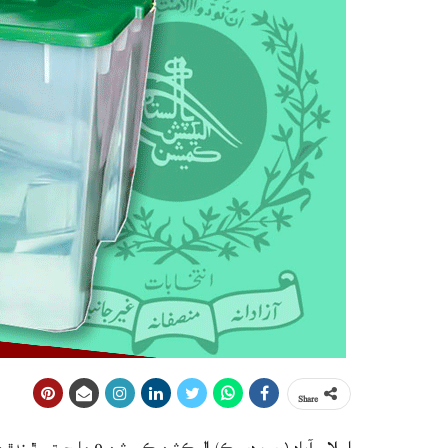
Share
اسلام آباد (ويب ڊيسڪ) اليڪشن ڪميشن 9 مارچ تي ٿيندڙ صدارتي چونڊن جو شيڊول جاري ڪري ڇڏيو.