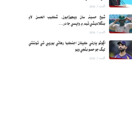
اگست 7, 2026
شيخ حسينه سان ويجهڙايون، شڪيب الحسن لاءِ
بنگلاديشي ٽيم ۾ واپسي جا در…
اگست 7, 2026
اڳوڻو ڀارتي ڪپتان اجنڪيا رهاڻي يورپي ٽي ٽوئنٽي
ليگ جو حصو بڻجي ويو
اگست 7, 2026