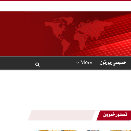
خصوصي رپورٽون
More
نڪور خبرون