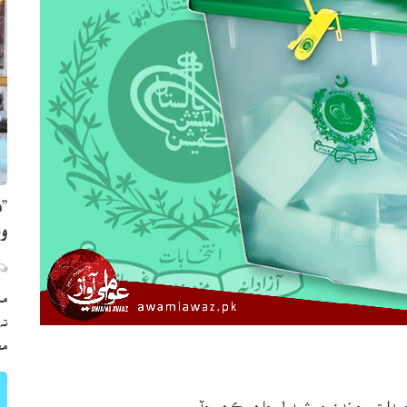
”ه
وي
مڪ
ته
مع