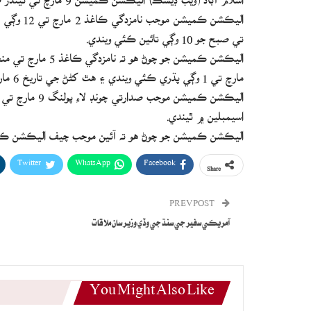
تي صبح جو 10 وڳي تائين ڪئي ويندي.
مارچ تي 1 وڳي پڌري ڪئي ويندي ۽ هٿ کڻڻ جي تاريخ 6 مارچ هوندي.
اسيمبلين ۾ ٿيندي.
اليڪشن ڪميشن جو چوڻ هو ته آئين موجب چيف اليڪشن ڪمشن
Twitter
WhatsApp
Facebook
Share
PREV POST
آمريڪي سفير جي سنڌ جي وڏي وزير سان ملاقات
You Might Also Like