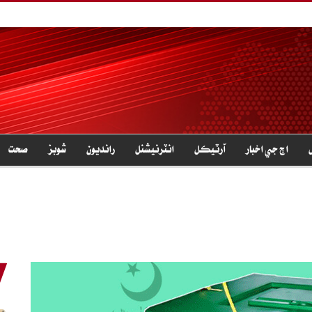
اڄ جي اخبار
آرٽيڪل
انٽرنيشنل
رانديون
شوبز
صحت