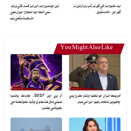
ايم ڪيو ايم کي گورنر شپ ۽ وزارتون نه
نون چونڊيل ايم اين ايز قسم کڻي ورتو،
گهرجن : خالد مقبول
سني اتحاد جو احتجاج، ايوان مڇي
مارڪيٽ بڻجي ويو
You Might Also Like
آمريڪا ايران جو تختو اونڌو ڪرڻ پئي
آءِ پي ايل 2027: هاردِڪ پانڊيا
چاهيو پر ناڪام رهيو: ايراني صدر
ممبئيءَ مان هٿ ڪڍي ڇڏيا، ڪولڪتا جي
ڪپتاني ڪندو