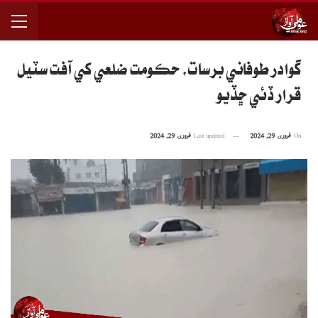
گوادر طوفاني برسات، حڪومت ضلعي کي آفت سٽيل
قرار ڏئي ڇڏيو
On
فروری 29, 2024
Last updated
فروری 29, 2024