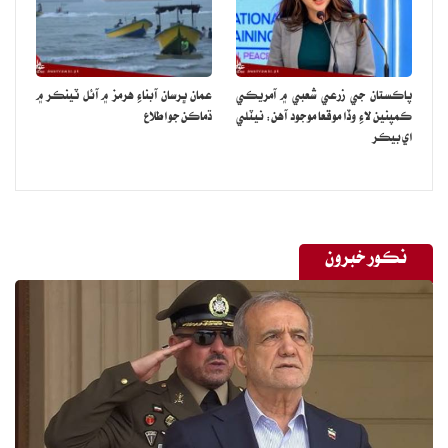
پاڪستان جي زرعي شعبي ۾ آمريڪي
عمان ڀرسان آبناءِ هرمز ۾ آئل ٽينڪر ۾
ڪمپنين لاءِ وڏا موقعا موجود آهن: نيٽلي
ڌماڪن جو اطلاع
اي بيڪر
نڪور خبرون