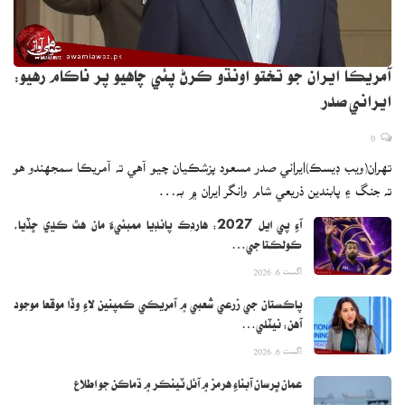
آمريڪا ايران جو تختو اونڌو ڪرڻ پئي چاهيو پر ناڪام رهيو:
ايراني صدر
0
تهران(ويب ڊيسڪ)ايراني صدر مسعود پزشڪيان چيو آهي ته آمريڪا سمجهندو هو
ته جنگ ۽ پابندين ذريعي شام وانگر ايران ۾ به…
آءِ پي ايل 2027: هاردِڪ پانڊيا ممبئيءَ مان هٿ ڪڍي ڇڏيا،
ڪولڪتا جي…
اگست 6, 2026
پاڪستان جي زرعي شعبي ۾ آمريڪي ڪمپنين لاءِ وڏا موقعا موجود
آهن: نيٽلي…
اگست 6, 2026
عمان ڀرسان آبناءِ هرمز ۾ آئل ٽينڪر ۾ ڌماڪن جو اطلاع