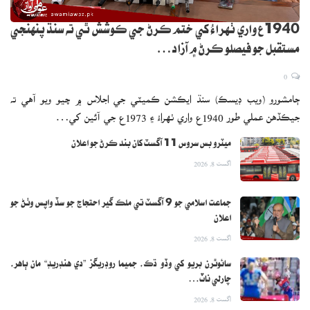
1940ع واري ٺهراءُ کي ختم ڪرڻ جي ڪوشش ٿي ته سنڌ پنهنجي
مستقبل جو فيصلو ڪرڻ ۾ آزاد…
0
ڄامشورو (ويب ڊيسڪ) سنڌ ايڪشن ڪميٽي جي اجلاس ۾ چيو ويو آهي ته
جيڪڏهن عملي طور 1940ع واري ٺهراءُ ۽ 1973ع جي آئين کي…
ميٽرو بس سروس 11 آگسٽ کان بند ڪرڻ جو اعلان
اگست 8, 2026
جماعت اسلامي جو 9 آگسٽ تي ملڪ گير احتجاج جو سڏ واپس وٺڻ جو
اعلان
اگست 8, 2026
سائوٿرن بريو کي وڏو ڌڪ، جميما روڊريگز ”دي هنڊريڊ“ مان ٻاهر،
چارلي ناٽ…
اگست 8, 2026