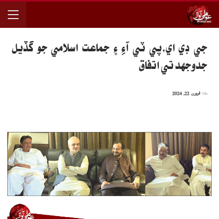
جي ڊي اي،پي ٽي آءِ ۽ جماعت اسلامي جو گڏيل
جدوجهد تي اتفاق
On
فروری 22, 2024