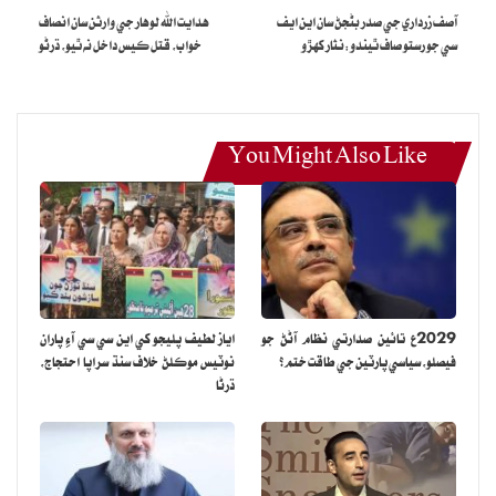
آصف زرداري جي صدر بڻجڻ سان اين ايف
هدايت الله لوهار جي وارثن سان انصاف
سي جو رستو صاف ٿيندو:نثار کهڙو
خواب، قتل ڪيس داخل نه ٿيو، ڌرڻو
You Might Also Like
2029ع تائين صدارتي نظام آڻڻ جو
اياز لطيف پليجو کي اين سي سي آءِ پاران
فيصلو، سياسي پارٽين جي طاقت ختم؟
نوٽيس موڪلڻ خلاف سنڌ سراپا احتجاج،
ڌرڻا