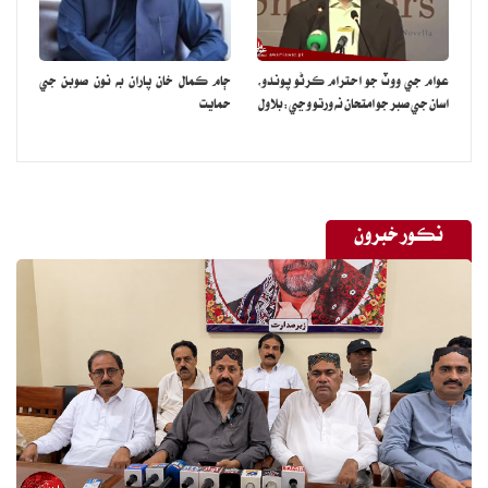
عوام جي ووٽ جو احترام ڪرڻو پوندو،
ڄام ڪمال خان پاران به نون صوبن جي
اسان جي صبر جو امتحان نه ورتو وڃي:بلاول
حمايت
نڪور خبرون