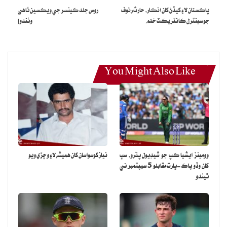
پاڪستان لاءِ کيڏڻ کان انڪار، حارث رئوف
روس جلد ڪينسر جي ويڪسين ٺاهي
نمائندگي ڪري چڪو آهي جنهن ۾ هن چئن سينچرين جي مدد سان 3 هزار
جو سينٽرل ڪانٽريڪٽ ختم
وٺندو!
8 سئو 53 رنسون ٺاهيون آهن.
You Might Also Like
وومينز ايشيا ڪپ جو شيڊيول پڌرو، سڀ
نياز کوسواسان کان هميشه لاءِ وڇڙي ويو
کان وڏو پاڪ-ڀارت مقابلو 5 سيپٽمبر تي
ٿيندو