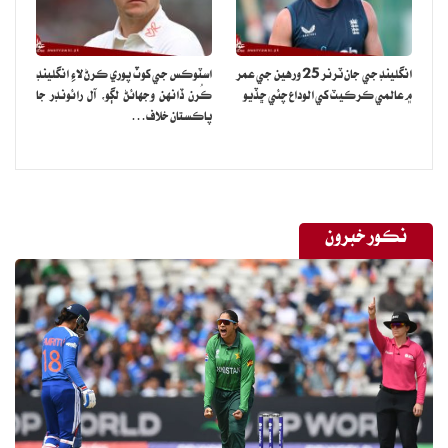
انگلينڊ جي جان ٽرنر 25 ورهين جي عمر
اسٽوڪس جي کوٽ پوري ڪرڻ لاءِ انگلينڊ
۾ عالمي ڪرڪيٽ کي الوداع چئي ڇڏيو
ڪُرن ڏانهن وجهائڻ لڳو، آل رائونڊر جا
پاڪستان خلاف…
نڪور خبرون