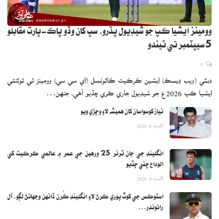
وومينز ايشيا ڪپ جو شيڊيول پڌرو، سڀ کان وڏو پاڪ-ڀارت مقابلو
5 سيپٽمبر تي ٿيندو
0
دبئي (ويب ڊيسڪ) ايشين ڪرڪيٽ ڪائونسل (اي سي سي) وومينز ٽي ٽوئنٽي
ايشيا ڪپ 2026ع جو شيڊيول جاري ڪري ڇڏيو آهي، جنهن…
نياز کوسواسان کان هميشه لاءِ وڇڙي ويو
اگست 6, 2026
انگلينڊ جي جان ٽرنر 25 ورهين جي عمر ۾ عالمي ڪرڪيٽ کي
الوداع چئي ڇڏيو
اگست 6, 2026
اسٽوڪس جي کوٽ پوري ڪرڻ لاءِ انگلينڊ ڪُرن ڏانهن وجهائڻ لڳو، آل
رائونڊر…