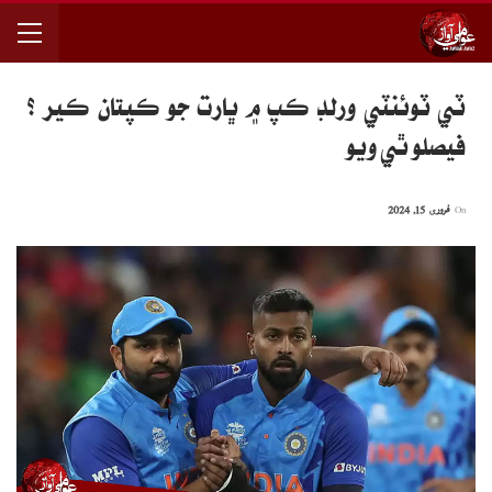
ٽي ٽوئنٽي ورلڊ ڪپ ۾ ڀارت جو ڪپتان ڪير ؟
فيصلو ٿي ويو
On
فروری 15, 2024