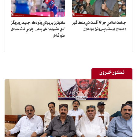
جماعت اسلامي جو 9 آگسٽ تي ملڪ گير
سائوٿرن بريو کي وڏو ڌڪ، جميما روڊريگز
احتجاج جو سڏ واپس وٺڻ جو اعلان
”دي هنڊريڊ“ مان ٻاهر، چارلي ناٽ متبادل
طور شامل
نڪور خبرون