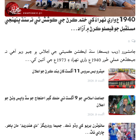
1940ع واري ٺهراءُ کي ختم ڪرڻ جي ڪوشش ٿي ته سنڌ پنهنجي
مستقبل جو فيصلو ڪرڻ ۾ آزاد…
0
ڄامشورو (ويب ڊيسڪ) سنڌ ايڪشن ڪميٽي جي اجلاس ۾ چيو ويو آهي ته
جيڪڏهن عملي طور 1940ع واري ٺهراءُ ۽ 1973ع جي آئين کي…
ميٽرو بس سروس 11 آگسٽ کان بند ڪرڻ جو اعلان
اگست 8, 2026
جماعت اسلامي جو 9 آگسٽ تي ملڪ گير احتجاج جو سڏ واپس وٺڻ جو
اعلان
اگست 8, 2026
سائوٿرن بريو کي وڏو ڌڪ، جميما روڊريگز ”دي هنڊريڊ“ مان ٻاهر،
چارلي ناٽ…