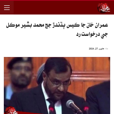
عمران خان جا ڪيس ٻڌندڙ جج محمد بشير موڪل
جي درخواست رد
On
جنوری 27, 2024