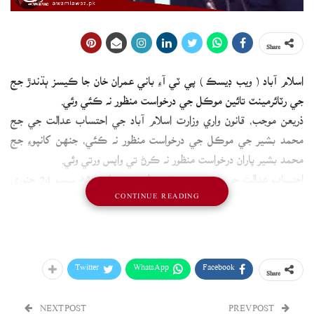
Share
اسلام آباد ( ويب ڊيسڪ ) پي ٽي آءِ باني عمران خان جا ڪيسز ٻڌندڙ جج
جي رٽائرمينٽ تائين موڪل جي درخواست منظور نه ڪئي وئي.
ذريعن موجب، قانون واري وزارت اسلام آباد جي احتساب عدالت جي جج
محمد بشير جي موڪل جي درخواست منظور نه ڪئي، جنهن کانپوءِ جج
محمد بشير پاران درخواست منظور نه ڪرڻ تي واپس ورتي وئي.
احتساب عدالت جي جج محمد بشير طبيعت خراب هئڻ سبب 24 جنوري
CONTINUE READING
کان 14 مارچ تائين موڪل جي درخواست ڏني هئي.
جج محمد بشير ملازمت جو مدو مڪمل ٿيڻ تي 14 مارچ 2024ع تي
رٽائرڊ ٿي رهيو آهي
Twitter
WhatsApp
Facebook
Share
NEXT POST
PREV POST