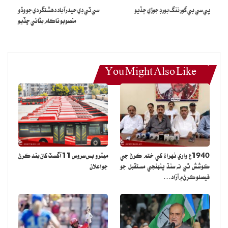
پي سي بي گورننگ بورڊ جوڙي ڇڏيو
سي ٽي ڊي حيدرآباد دهشتگردي جو وڏو
منصوبو ناڪام بڻائي ڇڏيو
You Might Also Like
1940ع واري ٺهراءُ کي ختم ڪرڻ جي
ميٽرو بس سروس 11 آگسٽ کان بند ڪرڻ
ڪوشش ٿي ته سنڌ پنهنجي مستقبل جو
جو اعلان
فيصلو ڪرڻ ۾ آزاد…