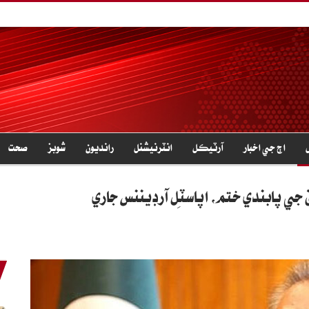
اڄ جي اخبار
آرٽيڪل
انٽرنيشنل
رانديون
شوبز
صحت
جي پابندي ختم، اَپاسٽِل آرڊيننس جاري