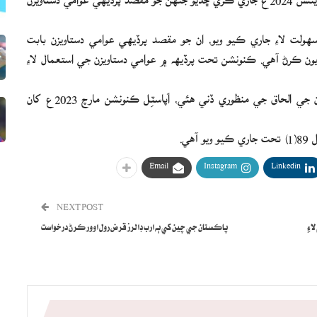
ولت لاءِ جاري ڪيو ويو، ان جو مقصد پرڏيهي عوامي دستاويزن بابت
ون ڪرڻ آهي. ڪنونشن تحت پرڏيهه ۾ عوامي دستاويزن جي استعمال لاءِ
وفاقي ڪابينا مارچ 2022ع ۾ اَپاسٽِل ڪنوشن سان پاڪستان جي الحاق جي منظوري ڏني هئي، اَپاسٽِل ڪنونشن مارچ 2023ع کان
ي.
Email
Instagram
Linkedin
NEXT POST
ءِ
پاڪستان جي چين کي ٻه ارب ڊالرز قرض رول اوور ڪرڻ درخواست