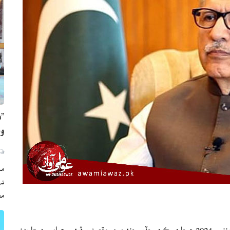
”ه
وي
مڪ
ته
مع
اسلام آباد ( ويب ڊيسڪ ) صدر ڊاڪٽر عارف علوي اَپاسٽِل آرڊيننس 2024ع جاري ڪري ڇڏيو جنهن جو مقصد پرڏيهي عوامي دستاويزن