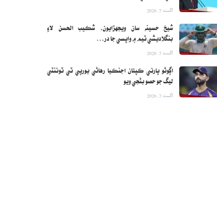
اگست 7, 2026
شيخ حسينه سان ويجهڙايون، شڪيب الحسن لاءِ
بنگلاديشي ٽيم ۾ واپسي جا در…
اگست 7, 2026
اڳوڻو ڀارتي ڪپتان اجنڪيا رهاڻي يورپي ٽي ٽوئنٽي
ليگ جو حصو بڻجي ويو
اگست 7, 2026