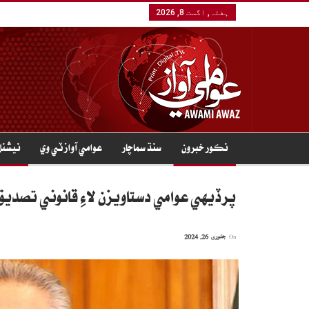
ہفتہ, اگست 8, 2026
نڪور خبرون
سنڌ سماچار
عوامي آواز ٽي وي
نيشنل
پرڏيهي عوامي دستاويزن لاءِ قانوني تصديق 
On
جنوری 26, 2024