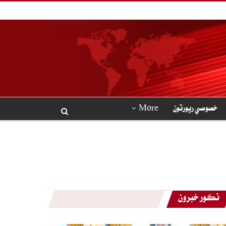
خصوصي رپورٽون
More
نڪور خبرون