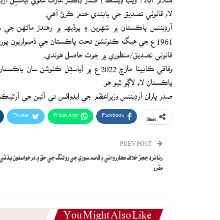
لاءِ قانوني تصديق جي پابندي ختم ڪرڻ آهي.
آرڊيننس پاڪستان ۾ شهرين ۽ پرڏيهه ۾ رهندڙ ماڻهن جي سه
1961ع جي هيگ ڪنونشن تحت پاڪستان جي ذميواريون پوري
قانوني تصديق/منظوري ۾ ڇوٽ حاصل هوندي.
پاڪستان لاءِ لاڳو ٿيو هو.
صدر پاران آرڊيننس وزيراعظم جي ايڊوائس تي آئين جي آرٽيڪل 89(1) تحت جاري ڪيو ويو آه
Twitter
WhatsApp
Facebook
Share
PREV POST
رٽائرڊ ججز خلاف ڪارروائي ۽ قاسم سوري جي رولنگ جي حق ۾ درخواستون ٻڌڻي لا
مقرر
You Might Also Like