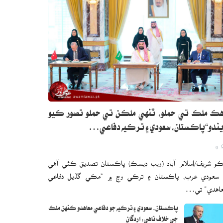
ڪ ملڪ تي حملو، ٽنهي ملڪن تي حملو تصور ڪيو
ندو“پاڪستان، سعودي ۽ ترڪيه دفاعي…
0
و شريف/اسلام آباد (ويب ڊيسڪ) پاڪستان تصديق ڪئي آهي
 سعودي عرب، پاڪستان ۽ ترڪي وچ ۾ ”مڪي گڏيل دفاعي
اهدي“ تي…
پاڪستان، سعودي ۽ ترڪيه جو دفاعي معاهدو ڪنهن ملڪ
جي خلاف ناهي: اردگان