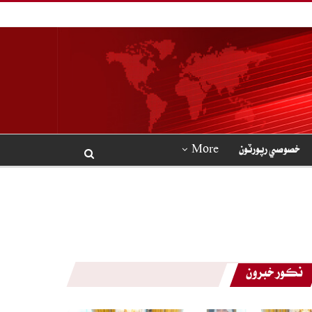
خصوصي رپورٽون
More
نڪور خبرون