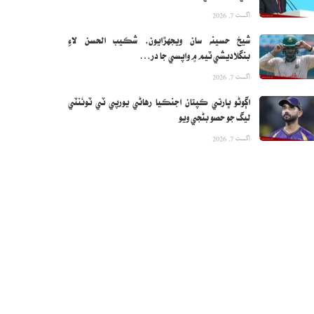
اگست 7, 2026
شيخ حسينه سان ويجهڙايون، شڪيب الحسن لاءِ
بنگلاديشي ٽيم ۾ واپسي جا در…
اگست 7, 2026
اڳوڻو ڀارتي ڪپتان اجنڪيا رهاڻي يورپي ٽي ٽوئنٽي
ليگ جو حصو بڻجي ويو
اگست 7, 2026