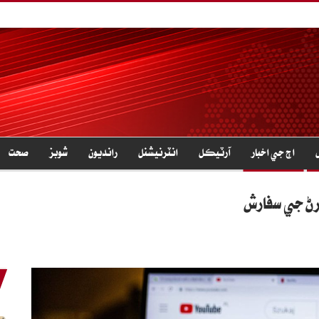
اڄ جي اخبار
آرٽيڪل
انٽرنيشنل
رانديون
شوبز
صحت