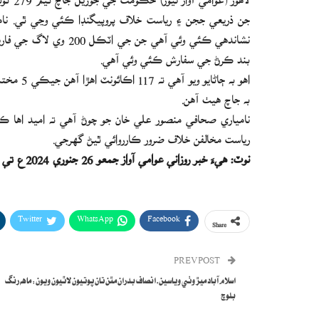
بند ڪرڻ جي سفارش ڪئي وئي آهي.
به جاچ هيٺ آهن.
نامياري صحافي منصور علي خان جو چوڻ آهي ته اميد اها ڪئ
رياست مخالفن خلاف ضرور ڪارروائي ٿيڻ گهرجي.
نوٽ: هيءَ خبر روزاني عوامي آواز جمعو 26 جنوري 2024ع تي شايع ٿي
Twitter
WhatsApp
Facebook
Share
PREV POST
اسلام آباد ميڙ وٺي وياسين،انصاف بدران مٿن تان پوتيون لاٿيون ويون: ماهه رنگ
بلوچ