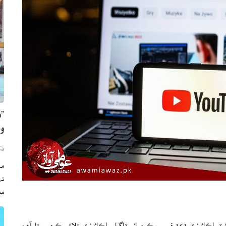
”ه
وي
مڪ
ته
مع
لاهور (عوامي آواز نيوز) حڪومت جي جوڙيل جاچ ٽيم 279 ٽوئيٽر اڪائونٽ 161 فيس بڪ ۽ انسٽاگرام اڪائونٽ تلاش ڪري ورتا آهن،