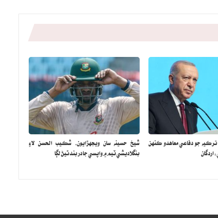
 ترڪيه جو دفاعي معاهدو ڪنهن
شيخ حسينه سان ويجهڙايون، شڪيب الحسن لاءِ
اردگان
بنگلاديشي ٽيم ۾ واپسي جا در بند ٿيڻ لڳا