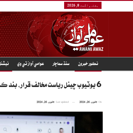
ہفتہ, اگست 8, 2026
نڪور خبرون
سنڌ سماچار
عوامي آواز ٽي وي
نيشنل
6 يوٽيوب چينل رياست مخالف قرار، بند ڪرڻ جي سفارش
On
جنوری 26, 2024
Last updated
جنوری 26, 2024