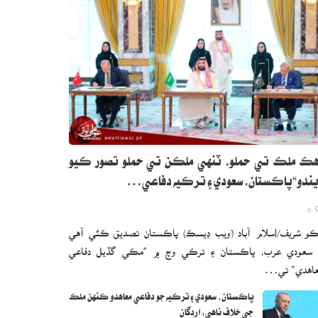
ڪ ملڪ تي حملو، ٽنهي ملڪن تي حملو تصور ڪيو
ندو“پاڪستان، سعودي ۽ ترڪيه دفاعي…
0
و شريف/اسلام آباد (ويب ڊيسڪ) پاڪستان تصديق ڪئي آهي
 سعودي عرب، پاڪستان ۽ ترڪي وچ ۾ ”مڪي گڏيل دفاعي
اهدي“ تي…
پاڪستان، سعودي ۽ ترڪيه جو دفاعي معاهدو ڪنهن ملڪ
جي خلاف ناهي: اردگان