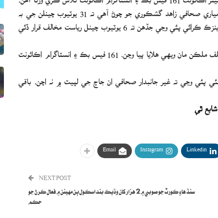
جن ذريعي ججن ۽ رياست خلاف پروپيگنڊا ڪئي وڃي ٿي. نامياري صحافي زاهد گشڪوري جو چوڻ آهي ته 31 يوٽيوب چينلن جي به
نشاندهي ڪئي وئي آهي جن جي اٽڪل 200 وي لاگ جي فارينزڪ ڪرائي پئي وڃي جڏهن ته 6 يوٽيوب چينل رياست مخالف قرار ڏئي
اهو به ڄاڻايو ويو آهي ته 117 اڪائونٽ اهڙا آهن جيڪي 5 مختلف ملڪن مان ويهي هلايا پيا وڃن، 161 فيس بڪ ۽ انسٽاگرام اڪائونٽ
ي پئي وڃي ته غير جانبدار صحافي ان جاچ جي لپيٽ ۾ نه اچن، باقي
Email
Instagram
Linkedin
NEXT POST
سنڌ هاءِ ڪورٽ جو صوبي ۾ 2 هزار کان وڌيڪ بند اسڪول ٻن مهينن ۾ فعال ڪرڻ جو
حڪم