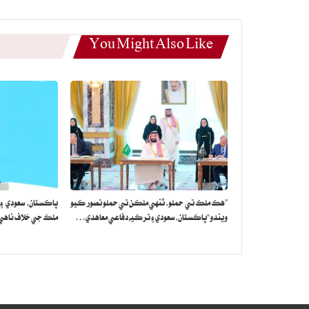
You Might Also Like
”هڪ ملڪ تي حملو، ٽنهي ملڪن تي حملو تصور ڪيو
پاڪستان، سعودي ۽
ويندو“پاڪستان، سعودي ۽ ترڪيه دفاعي معاهدي…
ملڪ جي خلاف ناهي: 