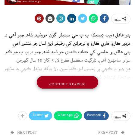
Share
پنو عاقل (ويب ڊيسڪ) پ پ جي سينيئر اڳواڻ خورشيد شاهه چيو آهي ته
مزدور ڪارڊ، هاري ڪارڊ ۽ نوجوانن کي وظيفو ڏيڻ اسان جو منشور آهي.
پني عاقل ۾ جلسي کي خطاب ڪندي خورشيد شاهه چيو ته پ پ جو ڪم
عوام سامهون آهي، ٽارگيٽ مڪمل ڪرڻ لاءِ 5 کان 10 سال گهرجن.
هن چيو ته ڪچي ۾ زمينون ليز ڪنداسين، وڻ پوکڻا پوندا، ڪچي جا ماڻهو
خوشحال ٿيندا ته ڏوهن جو خاتمو ٿيندو.
CONTINUE READING
سندس چوڻ هو سنڌ جي صورتحال مان واضح آهي ته پ پ سان ڪو مقابلو
ناهي، بلاول ڀٽو زرداري عوامي خدمت لاءِ 10 نڪتا ڏنا آهن، عوامي خدمت
۾ پ پ جو ڪو متبادل ناهي.
Twitter
WhatsApp
Facebook
Share
NEXT POST
PREV POST