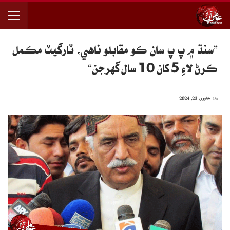
”سنڌ ۾ پ پ سان ڪو مقابلو ناهي، ٽارگيٽ مڪمل
ڪرڻ لاءِ 5 کان 10 سال گهرجن“
On
جنوری 23, 2024