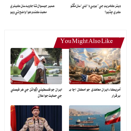
ڊيئر ڪامريڊ جي ” بوبيءَ “ لِلي“ سان مڱڻو
عمير جيسوال ثنا جاويد سان ڪيتري
ڪري ڇڏيو؟
محبت ڪندو هو؟ واضح ٿي ويو
You Might Also Like
آمريڪا-ايران معاهدي جو امڪان اڃا به
ايران جو فلسطيني اڳواڻن جي هر فيصلي
برقرار
جي حمايت جو اعلان