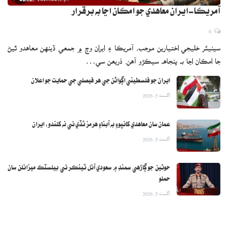
آمريڪا-ايران معاهدي جو امڪان اڃا به برقرار
0
سينيئر خليجي اختيارين موجب، آمريڪا ۽ ايران وچ ۾ جمعي ڏينهن معاهدو ٿيڻ
جا امڪان اڃا به پنجاهه سيڪڙو آهن. ذريعن سي…
ايران جو فلسطيني اڳواڻن جي هر فيصلي جي حمايت جو اعلان
اگست 5, 2026
عمان سان معاهدي کانپوءِ به آبناءِ هرمز ٿڏي تي نه کلندو: ايران
اگست 5, 2026
حوثين جو ڳاڙهي سمنڊ ۾ سعودي آئل ٽينڪر تي بيلسٽڪ ميزائلن سان
حملو
اگست 5, 2026