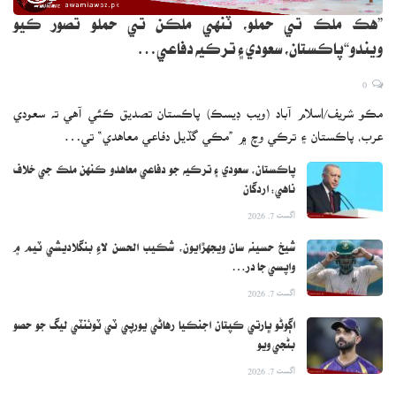
”هڪ ملڪ تي حملو، ٽنهي ملڪن تي حملو تصور ڪيو
ويندو“پاڪستان، سعودي ۽ ترڪيه دفاعي…
0
مڪو شريف/اسلام آباد (ويب ڊيسڪ) پاڪستان تصديق ڪئي آهي ته سعودي
عرب، پاڪستان ۽ ترڪي وچ ۾ ”مڪي گڏيل دفاعي معاهدي“ تي…
پاڪستان، سعودي ۽ ترڪيه جو دفاعي معاهدو ڪنهن ملڪ جي خلاف
ناهي: اردگان
اگست 7, 2026
شيخ حسينه سان ويجهڙايون، شڪيب الحسن لاءِ بنگلاديشي ٽيم ۾
واپسي جا در…
اگست 7, 2026
اڳوڻو ڀارتي ڪپتان اجنڪيا رهاڻي يورپي ٽي ٽوئنٽي ليگ جو حصو
بڻجي ويو
اگست 7, 2026