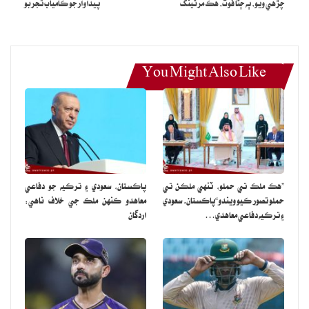
چڙهي ويو، ٻه ڄڻا فوت، هڪ مرڻينگ
پيداوار جو ڪامياب تجربو
ڪئي وئي آهي.
You Might Also Like
”هڪ ملڪ تي حملو، ٽنهي ملڪن تي
پاڪستان، سعودي ۽ ترڪيه جو دفاعي
حملو تصور ڪيو ويندو“پاڪستان، سعودي
معاهدو ڪنهن ملڪ جي خلاف ناهي:
۽ ترڪيه دفاعي معاهدي…
اردگان