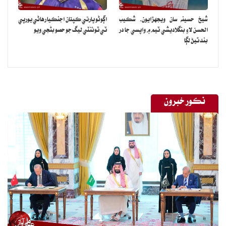
شيخ حسينه سان ويجهڙايون، شڪيب
اڳوڻو ڀارتي ڪپتان اجنڪيا رهاڻي يورپي
الحسن لاءِ بنگلاديشي ٽيم ۾ واپسي جا در
ٽي ٽوئنٽي ليگ جو حصو بڻجي ويو
بند ٿيڻ لڳا
نڪور خبرون