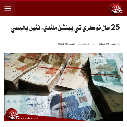
25 سال نوڪري تي پينشن ملندي: نئين پاليسي
On
جنوری 22, 2024
Last updated
جنوری 22, 2024