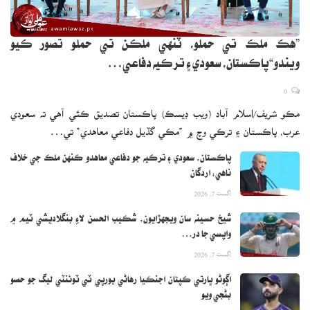
”هڪ ملڪ تي حملو، ٽنهي ملڪن تي حملو تصور ڪيو
ويندو“پاڪستان، سعودي ۽ ترڪيه دفاعي…
0
مڪو شريف/اسلام آباد (ويب ڊيسڪ) پاڪستان تصديق ڪئي آهي ته سعودي
عرب، پاڪستان ۽ ترڪي وچ ۾ ”مڪي گڏيل دفاعي معاهدي“ تي…
پاڪستان، سعودي ۽ ترڪيه جو دفاعي معاهدو ڪنهن ملڪ جي خلاف
ناهي: اردگان
اگست 7, 2026
شيخ حسينه سان ويجهڙايون، شڪيب الحسن لاءِ بنگلاديشي ٽيم ۾
واپسي جا در…
اگست 7, 2026
اڳوڻو ڀارتي ڪپتان اجنڪيا رهاڻي يورپي ٽي ٽوئنٽي ليگ جو حصو
بڻجي ويو