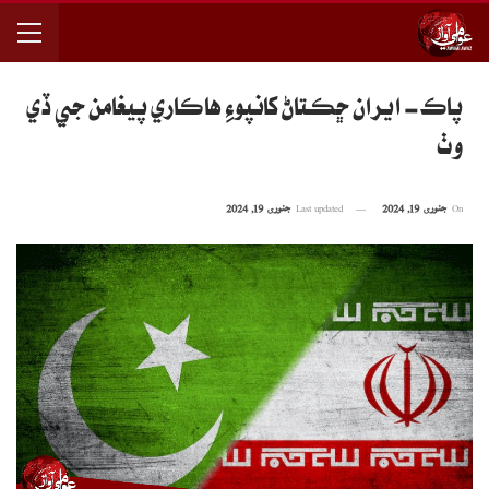
پاڪ- ايران ڇڪتاڻ کانپوءِ هاڪاري پيغامن جي ڏي
وٺ
On
جنوری 19, 2024
Last updated
جنوری 19, 2024