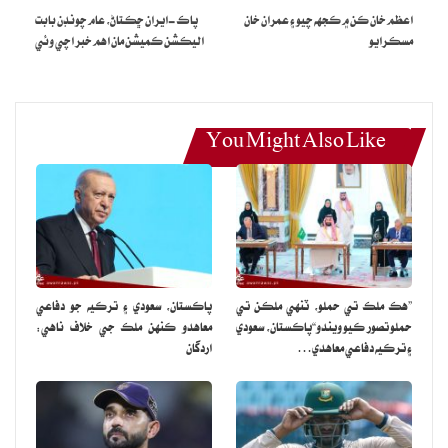
اعظم خان ڪن ۾ ڪجهه چيو ۽ عمران خان
پاڪ-ايران ڇڪتاڻ، عام چونڊن بابت
مسڪرايو
اليڪشن ڪميشن مان اهم خبر اچي وئي
You Might Also Like
”هڪ ملڪ تي حملو، ٽنهي ملڪن تي
پاڪستان، سعودي ۽ ترڪيه جو دفاعي
حملو تصور ڪيو ويندو“پاڪستان، سعودي
معاهدو ڪنهن ملڪ جي خلاف ناهي:
۽ ترڪيه دفاعي معاهدي…
اردگان