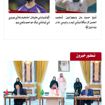
شيخ حسينه سان ويجهڙايون، شڪيب
اڳوڻو ڀارتي ڪپتان اجنڪيا رهاڻي يورپي
الحسن لاءِ بنگلاديشي ٽيم ۾ واپسي جا در
ٽي ٽوئنٽي ليگ جو حصو بڻجي ويو
بند ٿيڻ لڳا
نڪور خبرون