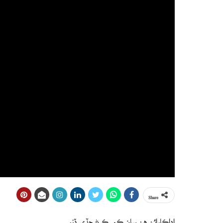
Share
اداڪارائن هن سان ڪم ڪرڻ ڇڏي ڏنو