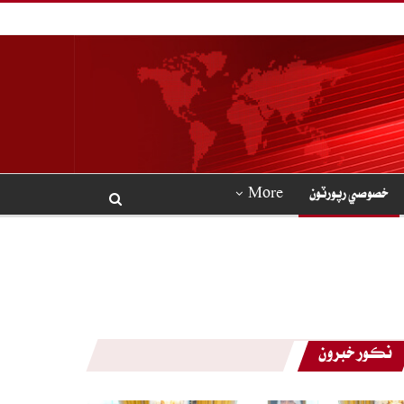
خصوصي رپورٽون
More
نڪور خبرون