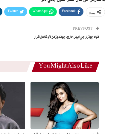
Twitter
WhatsApp
Facebook
Share
PREV POST
فواد چوڌري جي اپيل خارج، چونڊ وڙهڻ لاءِ نااهل قرار
You Might Also Like