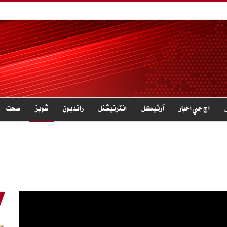
اڄ جي اخبار
آرٽيڪل
انٽرنيشنل
رانديون
شوبز
صحت