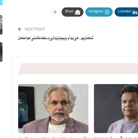
Email
Instagram
Linkedin
NEXT POST
شڪارپور: جي يو آءِ ۽ پيپلزپارٽي ۾ سخت مقابلي جو امڪان