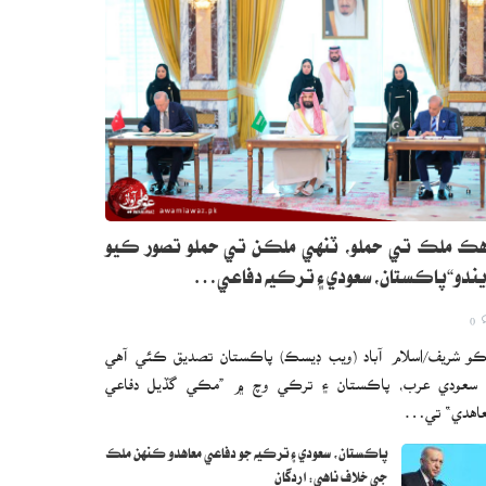
ڪ ملڪ تي حملو، ٽنهي ملڪن تي حملو تصور ڪيو
ندو“پاڪستان، سعودي ۽ ترڪيه دفاعي…
0
و شريف/اسلام آباد (ويب ڊيسڪ) پاڪستان تصديق ڪئي آهي
 سعودي عرب، پاڪستان ۽ ترڪي وچ ۾ ”مڪي گڏيل دفاعي
اهدي“ تي…
پاڪستان، سعودي ۽ ترڪيه جو دفاعي معاهدو ڪنهن ملڪ
جي خلاف ناهي: اردگان