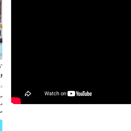
”ه
وي
مڪ
ته
مع