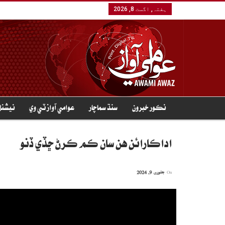
ہفتہ, اگست 8, 2026
نڪور خبرون
سنڌ سماچار
عوامي آواز ٽي وي
نيشنل
اداڪارائن هن سان ڪم ڪرڻ ڇڏي ڏنو
On
جنوری 9, 2024