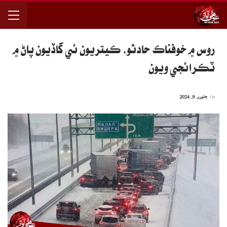
روس ۾ خوفناڪ حادثو، ڪيتريون ئي گاڏيون پاڻ ۾
ٽڪرائجي ويون
On
جنوری 9, 2024