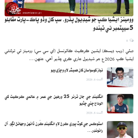
وومينز ايشيا ڪپ جو شيڊيول پڌرو، سڀ کان وڏو پاڪ-ڀارت مقابلو
5 سيپٽمبر تي ٿيندو
0
دبئي (ويب ڊيسڪ) ايشين ڪرڪيٽ ڪائونسل (اي سي سي) وومينز ٽي ٽوئنٽي
ايشيا ڪپ 2026ع جو شيڊيول جاري ڪري ڇڏيو آهي، جنهن…
نياز کوسواسان کان هميشه لاءِ وڇڙي ويو
اگست 6, 2026
انگلينڊ جي جان ٽرنر 25 ورهين جي عمر ۾ عالمي ڪرڪيٽ کي
الوداع چئي ڇڏيو
اگست 6, 2026
اسٽوڪس جي کوٽ پوري ڪرڻ لاءِ انگلينڊ ڪُرن ڏانهن وجهائڻ لڳو، آل
رائونڊر…