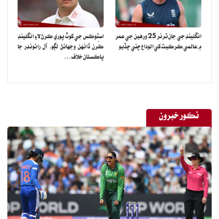
انگلينڊ جي جان ٽرنر 25 ورهين جي عمر
اسٽوڪس جي کوٽ پوري ڪرڻ لاءِ انگلينڊ
۾ عالمي ڪرڪيٽ کي الوداع چئي ڇڏيو
ڪُرن ڏانهن وجهائڻ لڳو، آل رائونڊر جا
پاڪستان خلاف…
نڪور خبرون