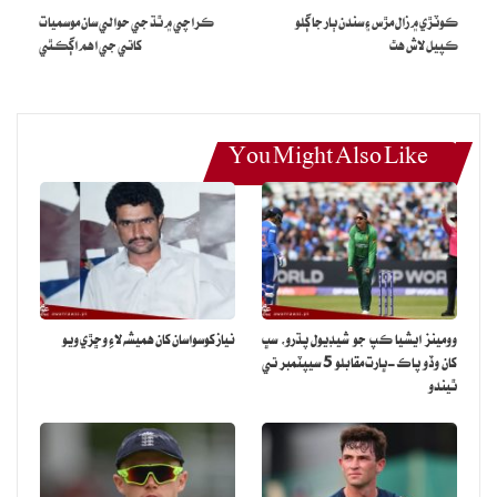
ڪوٽڙي ۾ زال مڙس ۽ سندن ٻار جا ڳلو
ڪراچي ۾ ٿڌ جي حوالي سان موسميات
ڪپيل لاش هٿ
کاتي جي اهم اڳڪٿي
You Might Also Like
وومينز ايشيا ڪپ جو شيڊيول پڌرو، سڀ
نياز کوسواسان کان هميشه لاءِ وڇڙي ويو
کان وڏو پاڪ-ڀارت مقابلو 5 سيپٽمبر تي
ٿيندو