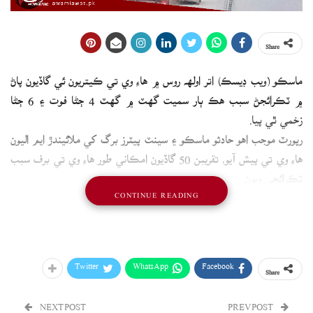
Share
ماسڪو (ويب ڊيسڪ) اتر اولهه روس ۾ هاءِ وي تي ڪيتريون ئي گاڏيون پاڻ
۾ ٽڪرائجڻ سبب هڪ ٻار سميت گهٽ ۾ گهٽ 4 ڄڻا فوت ۽ 6 ڄڻا
زخمي ٿي پيا.
رپورٽ موجب اهو حادثو ماسڪو ۽ سينٽ پيٽرز برگ کي ملائيندڙ ايم اليون
هاءِ وي تي پيش آيو، تقريبن 50 گاڏيون امڪاني طور هاءِ وي تي برف سبب
ٽڪرائجي ويون.
CONTINUE READING
حادثي کانپوءِ ماسڪو کي سينٽ بيٽرز برگ سان ملائيندڙ هاءِ وي کي
ٽريفڪ لاءِ بلاڪ ڪيو ويو.
Twitter
WhatsApp
Facebook
Share
NEXT POST
PREV POST