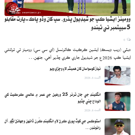
وومينز ايشيا ڪپ جو شيڊيول پڌرو، سڀ کان وڏو پاڪ-ڀارت مقابلو
5 سيپٽمبر تي ٿيندو
0
دبئي (ويب ڊيسڪ) ايشين ڪرڪيٽ ڪائونسل (اي سي سي) وومينز ٽي ٽوئنٽي
ايشيا ڪپ 2026ع جو شيڊيول جاري ڪري ڇڏيو آهي، جنهن…
نياز کوسواسان کان هميشه لاءِ وڇڙي ويو
اگست 6, 2026
انگلينڊ جي جان ٽرنر 25 ورهين جي عمر ۾ عالمي ڪرڪيٽ کي
الوداع چئي ڇڏيو
اگست 6, 2026
اسٽوڪس جي کوٽ پوري ڪرڻ لاءِ انگلينڊ ڪُرن ڏانهن وجهائڻ لڳو، آل
رائونڊر…