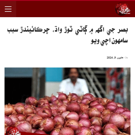
بصر جي اگهه ۾ ڳاٽي ٽوڙ واڌ، ڇرڪائيندڙ سبب
سامهون اچي ويو
On
جنوری 9, 2024