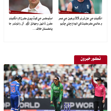
انگلينڊ جي جان ٽرنر 25 ورهين جي عمر
اسٽوڪس جي کوٽ پوري ڪرڻ لاءِ انگلينڊ
۾ عالمي ڪرڪيٽ کي الوداع چئي ڇڏيو
ڪُرن ڏانهن وجهائڻ لڳو، آل رائونڊر جا
پاڪستان خلاف…
نڪور خبرون