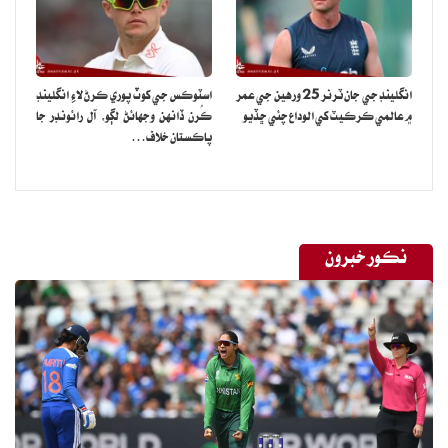
انگلينڊ جي جان ٽرنر 25 ورهين جي عمر
اسٽوڪس جي کوٽ پوري ڪرڻ لاءِ انگلينڊ
۾ عالمي ڪرڪيٽ کي الوداع چئي ڇڏيو
ڪُرن ڏانهن وجهائڻ لڳو، آل رائونڊر جا
پاڪستان خلاف…
نڪور خبرون