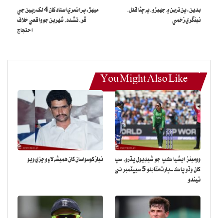
اليڪشن ۾ ڪرپٽ ماڻھن جو صفايو ٿي ويندو.
بدين: ٻن ڌرين ۾ جهيڙو، ٻه ڄڻا قتل،
ميهڙ: پرائمري استاد کان 4 لک رپين جي
نينگري زخمي
ڦر، تشدد، شهرين جو واقعي خلاف
احتجاج
You Might Also Like
وومينز ايشيا ڪپ جو شيڊيول پڌرو، سڀ
نياز کوسواسان کان هميشه لاءِ وڇڙي ويو
کان وڏو پاڪ-ڀارت مقابلو 5 سيپٽمبر تي
ٿيندو