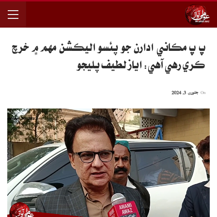
پ پ مڪاني ادارن جو پئسو اليڪشن مهم ۾ خرچ
ڪري رهي آهي: اياز لطيف پليجو
On
جنوری 3, 2024