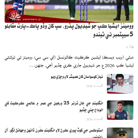
وومينز ايشيا ڪپ جو شيڊيول پڌرو، سڀ کان وڏو پاڪ-ڀارت مقابلو
5 سيپٽمبر تي ٿيندو
0
دبئي (ويب ڊيسڪ) ايشين ڪرڪيٽ ڪائونسل (اي سي سي) وومينز ٽي ٽوئنٽي
ايشيا ڪپ 2026ع جو شيڊيول جاري ڪري ڇڏيو آهي، جنهن…
نياز کوسواسان کان هميشه لاءِ وڇڙي ويو
اگست 6, 2026
انگلينڊ جي جان ٽرنر 25 ورهين جي عمر ۾ عالمي ڪرڪيٽ کي
الوداع چئي ڇڏيو
اگست 6, 2026
اسٽوڪس جي کوٽ پوري ڪرڻ لاءِ انگلينڊ ڪُرن ڏانهن وجهائڻ لڳو، آل
رائونڊر…