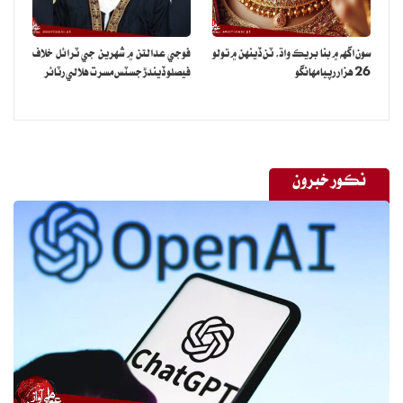
سون اگهه ۾ بنا بريڪ واڌ، ٽن ڏينهن ۾ تولو
فوجي عدالتن ۾ شهرين جي ٽرائل خلاف
26 هزار رپيا مهانگو
فيصلو ڏيندڙ جسٽس مسرت هلالي رٽائر
نڪور خبرون