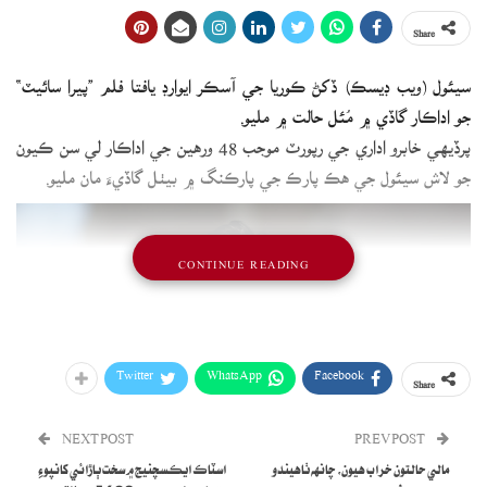
Share
سيئول (ويب ڊيسڪ) ڏکڻ ڪوريا جي آسڪر ايوارڊ يافتا فلم ”پيرا سائيٽ“
جو اداڪار گاڏي ۾ مُئل حالت ۾ مليو.
پرڏيهي خابرو اداري جي رپورٽ موجب 48 ورهين جي اداڪار لي سن ڪيون
جو لاش سيئول جي هڪ پارڪ جي پارڪنگ ۾ بيٺل گاڏيءَ مان مليو.
CONTINUE READING
Twitter
WhatsApp
Facebook
Share
NEXT POST
PREV POST
مالي حالتون خراب هيون، چانهه ٺاهيندو
اسٽاڪ ايڪسچنيج ۾ سخت ٻاڙائي کانپوءِ