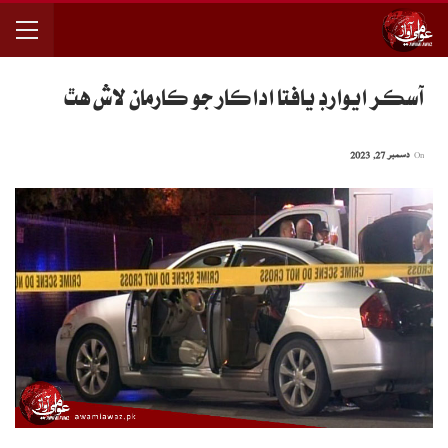
آسڪر ايوارڊ يافتا اداڪار جو ڪارمان لاش هٿ
On
دسمبر 27, 2023