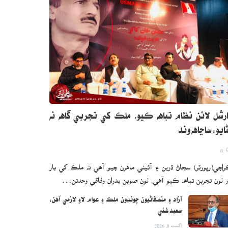
رشل لائن نظام تباهه ڪيو، ملڪ کي تجربي گاهه نه
ايو: ساڃاهه وند
0
اچي(رپورٽر) سڄاڻ ڌرين ۽ آئيني ماهرن چيو آهي ته ملڪ کي بار
ر نون تجربن تباهه ڪيو آهي، نون صوبن بدران وفاقي وحدتن…
آزاد ۽ منصفاڻيون چونڊون ملڪ ۽ عوام لاءِ لازمي آهن:
سعيد غني
اگست 8, 2026