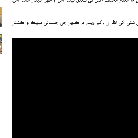
ن ئي شئي کي نظر ۾ رکيو ويندو ته ڪنهن جي جسماني بيهڪ ۽ ڪشش