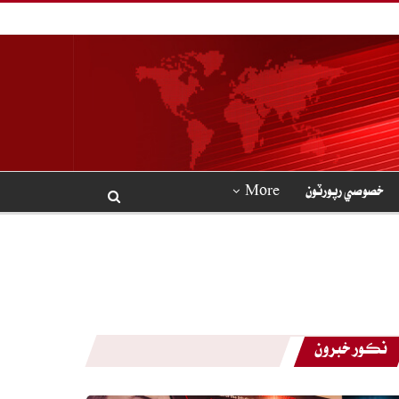
خصوصي رپورٽون
More
نڪور خبرون