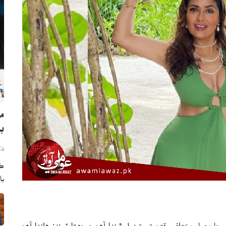
ما
بڻ
ڪر
با
 معيار مختلف وقتن تي تبديل ٿيندا آهن ۽ جهڙا ٽرينڊز هلندا آهن،