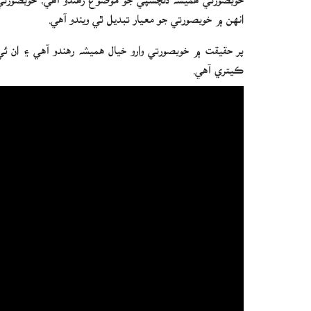
انهن ۾ خوبصورتي جو معيار تبديل ٿي ويندو آهي.
پر حقيقت ۾ خوبصورتي وارو خيال هميشه رهندو آهي ۽ ا
ڪيتري آهي.