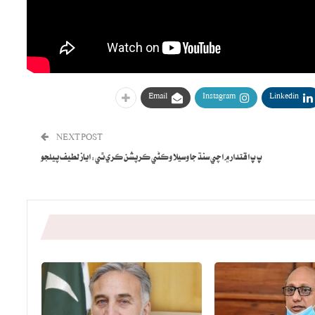
Email
Instagram
Linkedin
NEXT POST
پ پ اقتدار ۾ اچي سنڌ جا وسيلا وڪڻي ڪرپشن ڪري ٿي: اياز لطيف پيلجو