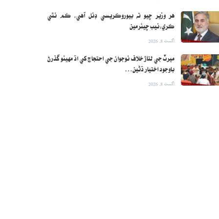
هر وزير چيو ته بيوروڪريسي ڊنل آهي، ڪم نٿي
ڪري:نيب چيئرمين
اگست 8, 2026
ميرٽ جي لتاڙ خلاف نوجوان جي احتجاج کي اڌ مهينو گذرڻ
باوجود اختيار ڌڻين…
اگست 8, 2026