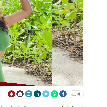
Share
خوبصورتي هميشه دلچسپي جو موضوع رهندو آهي، خوبصورتي جا