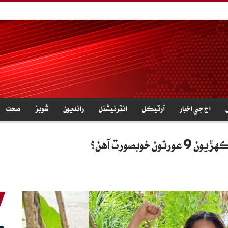
اڄ جي اخبار
آرٽيڪل
انٽرنيشنل
رانديون
شوبز
صحت
وبصورت آهن؟