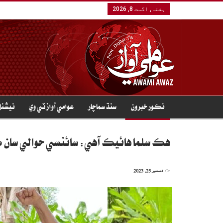
ہفتہ, اگست 8, 2026
نڪور خبرون
سنڌ سماچار
عوامي آواز ٽي وي
نيشنل
هڪ سلما هائيڪ آهي: سائنسي حوالي سان ڪهڙيون 9 عورتون خ
On
دسمبر 25, 2023