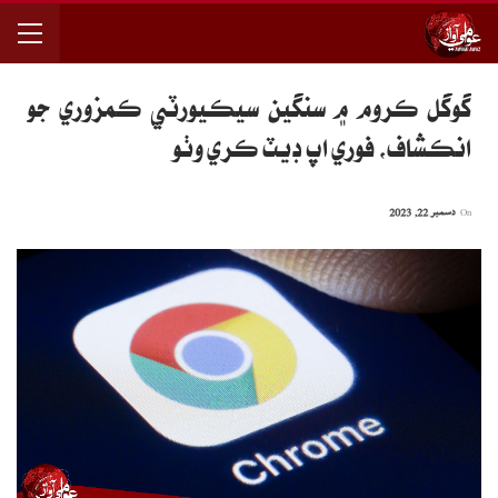
گوگل ڪروم ۾ سنگين سيڪيورٽي ڪمزوري جو
انڪشاف، فوري اپ ڊيٽ ڪري وٺو
On
دسمبر 22, 2023