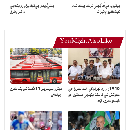
يوٽيوب جي اُها ڳجهي ٽرڪ جيڪا تمام
يمنيٰ زيدي جي ٽپا ڏيڻ واري پنجابي
هوندو.
گهٽ ماڻهو ڄاڻين ٿا
ڊانس وائرل
ان کان پوءِ ڪروم ٻڌائيندو ته برائوزر اپ ٽو ڊيٽ آهي، جيڪڏهن نه هوندو ته
اهو اپ ڊيٽ ٿيڻ شروع ٿي ويندو.
ان کان پوءِ برائوزر ري لانچ ڪندئو ته ڪروم اپ ڊيٽ ٿي ويندو.
You Might Also Like
1940ع واري ٺهراءُ کي ختم ڪرڻ جي
ميٽرو بس سروس 11 آگسٽ کان بند ڪرڻ
ڪوشش ٿي ته سنڌ پنهنجي مستقبل جو
جو اعلان
فيصلو ڪرڻ ۾ آزاد…