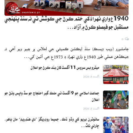
1940ع واري ٺهراءُ کي ختم ڪرڻ جي ڪوشش ٿي ته سنڌ پنهنجي
مستقبل جو فيصلو ڪرڻ ۾ آزاد…
0
ڄامشورو (ويب ڊيسڪ) سنڌ ايڪشن ڪميٽي جي اجلاس ۾ چيو ويو آهي ته
جيڪڏهن عملي طور 1940ع واري ٺهراءُ ۽ 1973ع جي آئين کي…
ميٽرو بس سروس 11 آگسٽ کان بند ڪرڻ جو اعلان
اگست 8, 2026
جماعت اسلامي جو 9 آگسٽ تي ملڪ گير احتجاج جو سڏ واپس وٺڻ جو
اعلان
اگست 8, 2026
سائوٿرن بريو کي وڏو ڌڪ، جميما روڊريگز ”دي هنڊريڊ“ مان ٻاهر،
چارلي ناٽ…