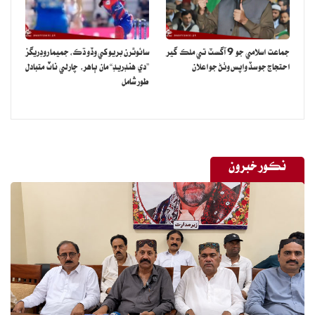
جماعت اسلامي جو 9 آگسٽ تي ملڪ گير
سائوٿرن بريو کي وڏو ڌڪ، جميما روڊريگز
احتجاج جو سڏ واپس وٺڻ جو اعلان
”دي هنڊريڊ“ مان ٻاهر، چارلي ناٽ متبادل
طور شامل
نڪور خبرون