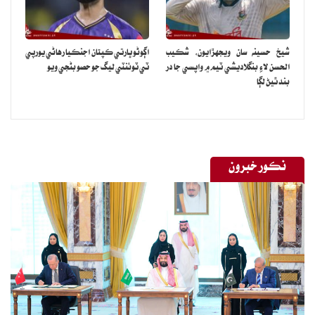
شيخ حسينه سان ويجهڙايون، شڪيب
اڳوڻو ڀارتي ڪپتان اجنڪيا رهاڻي يورپي
الحسن لاءِ بنگلاديشي ٽيم ۾ واپسي جا در
ٽي ٽوئنٽي ليگ جو حصو بڻجي ويو
بند ٿيڻ لڳا
نڪور خبرون