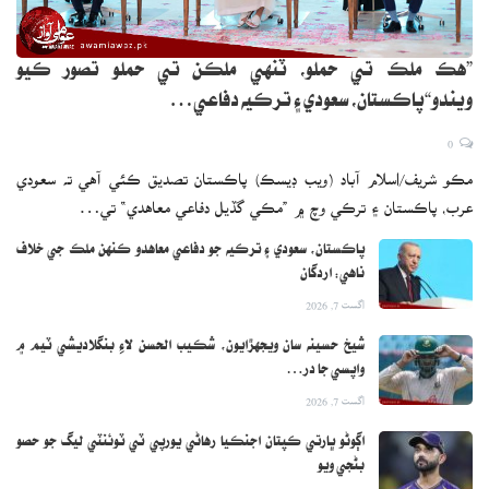
”هڪ ملڪ تي حملو، ٽنهي ملڪن تي حملو تصور ڪيو
ويندو“پاڪستان، سعودي ۽ ترڪيه دفاعي…
0
مڪو شريف/اسلام آباد (ويب ڊيسڪ) پاڪستان تصديق ڪئي آهي ته سعودي
عرب، پاڪستان ۽ ترڪي وچ ۾ ”مڪي گڏيل دفاعي معاهدي“ تي…
پاڪستان، سعودي ۽ ترڪيه جو دفاعي معاهدو ڪنهن ملڪ جي خلاف
ناهي: اردگان
اگست 7, 2026
شيخ حسينه سان ويجهڙايون، شڪيب الحسن لاءِ بنگلاديشي ٽيم ۾
واپسي جا در…
اگست 7, 2026
اڳوڻو ڀارتي ڪپتان اجنڪيا رهاڻي يورپي ٽي ٽوئنٽي ليگ جو حصو
بڻجي ويو