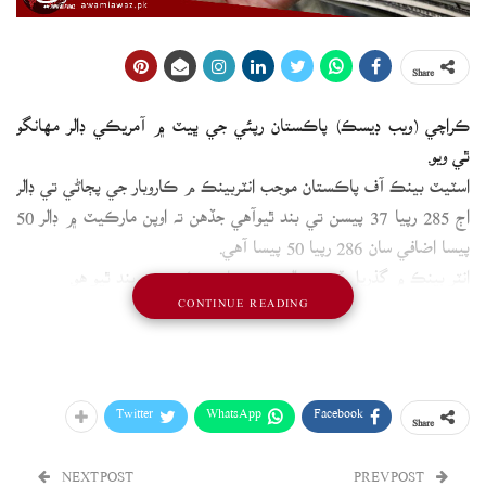
Share
ڪراچي (ويب ڊيسڪ) پاڪستان رپئي جي ڀيٽ ۾ آمريڪي ڊالر مهانگو
ٿي ويو.
اسٽيٽ بينڪ آف پاڪستان موجب انٽربينڪ م ڪاروبار جي پڄاڻي تي ڊالر
اڄ 285 رپيا 37 پيسن تي بند ٿيوآهي جڏهن ته اوپن مارڪيٽ ۾ ڊالر 50
پيسا اضافي سان 286 رپيا 50 پيسا آهي.
انٽر بينڪ ۾ گذريل ڏينهن ڊالر 285 رپيا 27 پئسن تي بند ٿيو هو.
CONTINUE READING
واضح رهي ته انٽربينڪ ۾ ڪاروباري هفتي ۾ ڊالر هڪ رپيو 13 پئسا سستو
ٿيو آهي.
Twitter
WhatsApp
Facebook
Share
NEXT POST
PREV POST