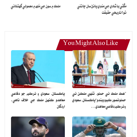
مڱڻي يا شادي جي منڊي پائڻ سان ڇا ٿئي
ملڪ ۾ سون جي مُلهه ۾ معمولي گھٽتائي
ٿو؟ تاريخي حقيقت
You Might Also Like
”هڪ ملڪ تي حملو، ٽنهي ملڪن تي
پاڪستان، سعودي ۽ ترڪيه جو دفاعي
حملو تصور ڪيو ويندو“پاڪستان، سعودي
معاهدو ڪنهن ملڪ جي خلاف ناهي:
۽ ترڪيه دفاعي معاهدي…
اردگان