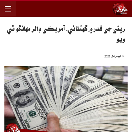
رپئي جي قدر ۾ گھٽتائي، آمريڪي ڊالر مهانگو ٿي
ويو
On
نومبر 24, 2023