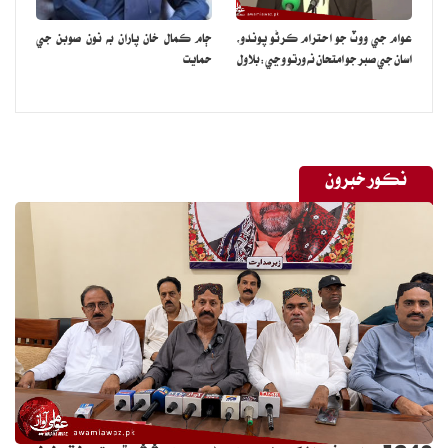
عوام جي ووٽ جو احترام ڪرڻو پوندو،
ڄام ڪمال خان پاران به نون صوبن جي
اسان جي صبر جو امتحان نه ورتو وڃي:بلاول
حمايت
نڪور خبرون