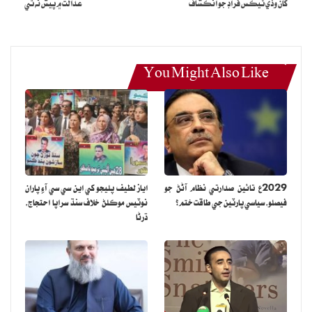
کان وڏي ٽيڪس فراڊ جو انڪشاف
عدالت ۾ پيش نه ٿي
You Might Also Like
2029ع تائين صدارتي نظام آڻڻ جو
اياز لطيف پليجو کي اين سي سي آءِ پاران
فيصلو، سياسي پارٽين جي طاقت ختم؟
نوٽيس موڪلڻ خلاف سنڌ سراپا احتجاج،
ڌرڻا