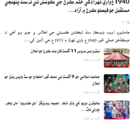
1940ع واري ٺهراءُ کي ختم ڪرڻ جي ڪوشش ٿي ته سنڌ پنهنجي
مستقبل جو فيصلو ڪرڻ ۾ آزاد…
0
ڄامشورو (ويب ڊيسڪ) سنڌ ايڪشن ڪميٽي جي اجلاس ۾ چيو ويو آهي ته
جيڪڏهن عملي طور 1940ع واري ٺهراءُ ۽ 1973ع جي آئين کي…
ميٽرو بس سروس 11 آگسٽ کان بند ڪرڻ جو اعلان
اگست 8, 2026
جماعت اسلامي جو 9 آگسٽ تي ملڪ گير احتجاج جو سڏ واپس وٺڻ جو
اعلان
اگست 8, 2026
سائوٿرن بريو کي وڏو ڌڪ، جميما روڊريگز ”دي هنڊريڊ“ مان ٻاهر،
چارلي ناٽ…
اگست 8, 2026