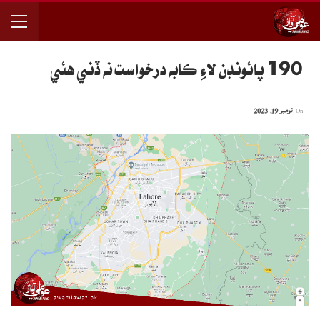
190 پائونڊن لاءِ ڪابه درخواست نه ڏني هئي
On
نومبر 19, 2023