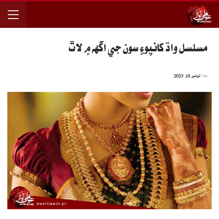
مسلسل واڌ کانپوءِ سون جي اگهه ۾ لاٿ
On
نومبر 16, 2023