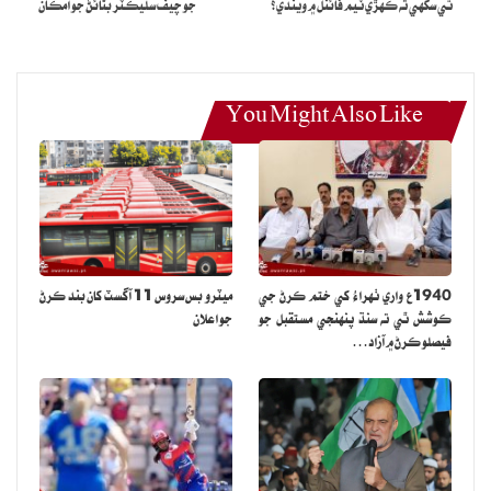
ٿي سگهي ته ڪهڙي ٽيم فائنل ۾ ويندي؟
جو چيف سليڪٽر بڻائڻ جو امڪان
You Might Also Like
1940ع واري ٺهراءُ کي ختم ڪرڻ جي
ميٽرو بس سروس 11 آگسٽ کان بند ڪرڻ
ڪوشش ٿي ته سنڌ پنهنجي مستقبل جو
جو اعلان
فيصلو ڪرڻ ۾ آزاد…