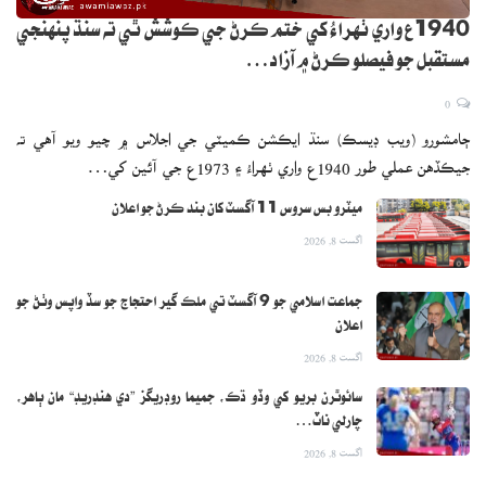
1940ع واري ٺهراءُ کي ختم ڪرڻ جي ڪوشش ٿي ته سنڌ پنهنجي
مستقبل جو فيصلو ڪرڻ ۾ آزاد…
0
ڄامشورو (ويب ڊيسڪ) سنڌ ايڪشن ڪميٽي جي اجلاس ۾ چيو ويو آهي ته
جيڪڏهن عملي طور 1940ع واري ٺهراءُ ۽ 1973ع جي آئين کي…
ميٽرو بس سروس 11 آگسٽ کان بند ڪرڻ جو اعلان
اگست 8, 2026
جماعت اسلامي جو 9 آگسٽ تي ملڪ گير احتجاج جو سڏ واپس وٺڻ جو
اعلان
اگست 8, 2026
سائوٿرن بريو کي وڏو ڌڪ، جميما روڊريگز ”دي هنڊريڊ“ مان ٻاهر،
چارلي ناٽ…
اگست 8, 2026