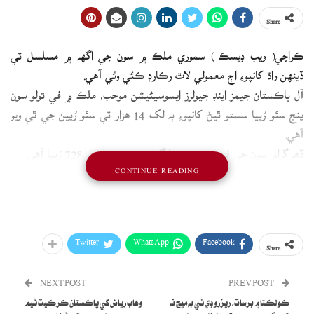
Share
ڪراچي( ويب ڊيسڪ ) سموري ملڪ ۾ سون جي اگهه ۾ مسلسل ٽي
ڏينهن واڌ کانپوءِ اڄ معمولي لاٿ رڪارڊ ڪئي وئي آهي.
آل پاڪستان جيمز اينڊ جيولرز ايسوسيئيشن موجب، ملڪ ۾ في تولو سون
پنج سئو رُپيا سستو ٿيڻ کانپوءِ ٻه لک 14 هزار ٽي سئو رُپين جي ٿي ويو
آهي.
ڏهه گرام سون جي قيمت 428 رُپيا گهٽجڻ بعد 83 هزار 728 رُپيا آهي.
CONTINUE READING
عالمي مارڪيٽ ۾ في اونس سون ٻه ڊالر لاٿ کانپوءِ 1966 ڊالرز جو ٿي ويو
آهي.
Twitter
WhatsApp
Facebook
Share
NEXT POST
PREV POST
ڪولڪتا ۾ برسات، ريزرو ڊي تي به ميچ نه
وهاب رياض کي پاڪستان ڪرڪيٽ ٽيم