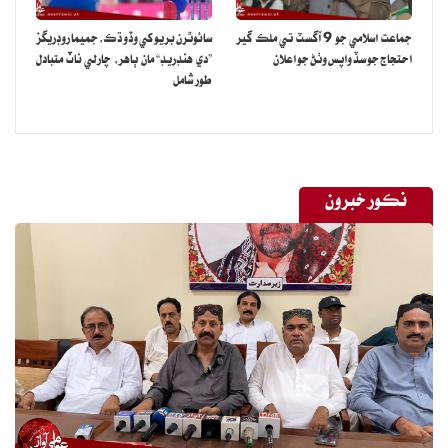
جماعت اسلامي جو 9 آگسٽ تي ملڪ گير
سائوٿرن بريو کي وڏو ڌڪ، جميما روڊريگز
احتجاج جو سڏ واپس وٺڻ جو اعلان
”دي هنڊريڊ“ مان ٻاهر، چارلي ناٽ متبادل
طور شامل
نڪور خبرون