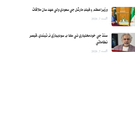
وزيراعظم ۽ فيلڊ مارشل جي سعودي ولي عهد سان ملاقات
اگست 7, 2026
سنڌ جي خودمختياري تي ڪا به سوديبازي نه ٿيندي:قيصر
نظاماڻي
اگست 7, 2026