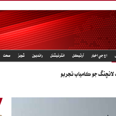
اڄ جي اخبار
آرٽيڪل
انٽرنيشنل
رانديون
شوبز
صحت
لانچنگ جو ڪامياب تجربو