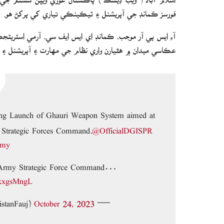
فورسز ڪمانڊ جي آپريشنل ۽ ٽيڪينڪي تياري کي پرکڻ هو.
آءِ ايس پي آر موجب، ڪمانڊ اي ايس ايف سي، آرمي اسٽريٽجڪ
عڪاسي ميدان ۾ هٿيارن واري نظام جي مهارت ۽ آپريشنل 
ning Launch of Ghauri Weapon System aimed at
my Strategic Forces Command.
@OfficialDGISPR
rmy
 Army Strategic Force Command…
bxxgsMngL
stanFauj)
October 24, 2023
— Pakistan Armed Forces News