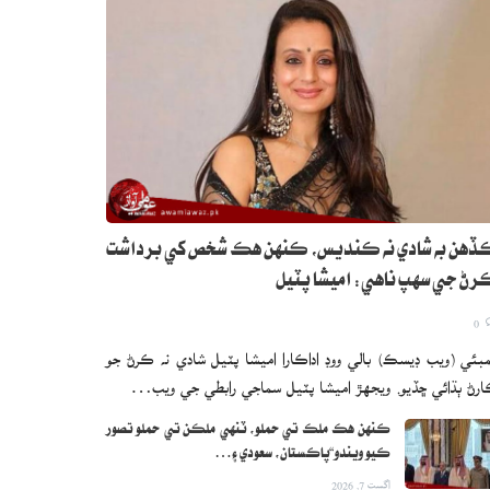
هن به شادي نه ڪنديس، ڪنهن هڪ شخص کي برداشت
ڻ جي سهپ ناهي: اميشا پٽيل
0
بئي (ويب ڊيسڪ) بالي ووڊ اداڪارا اميشا پٽيل شادي نه ڪرڻ جو
رڻ ٻڌائي ڇڏيو. ويجهڙ اميشا پٽيل سماجي رابطي جي ويب…
ڪنهن هڪ ملڪ تي حملو، ٽنهي ملڪن تي حملو تصور
ڪيو ويندو“پاڪستان، سعودي ۽…
اگست 7, 2026