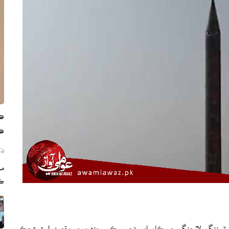
ڪڏ
ڪر
مم
ڪا
 ٽريننگ لانچنگ جو ڪامياب تجربو ڪيو جنهن جو مقصد اسٽريٽجڪ