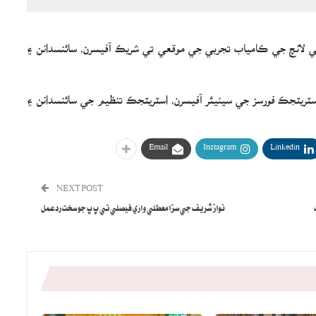
تي لانچ جي ڪامياب تجربي جي موقعي تي شريڪ آفيسرن، سائنسدانن ۽
ٽريٽجڪ فورسز جي سينيئر آفيسرن، اسٽريٽجڪ تنظيم جي سائنسدانن ۽
Email
Instagram
Linkedin
NEXT POST
نواز شريف جي سزا معطلي واري فيصلي تي پ پ جو سخت ردعمل