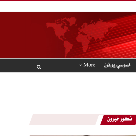
خصوصي رپورٽون
More
نڪور خبرون