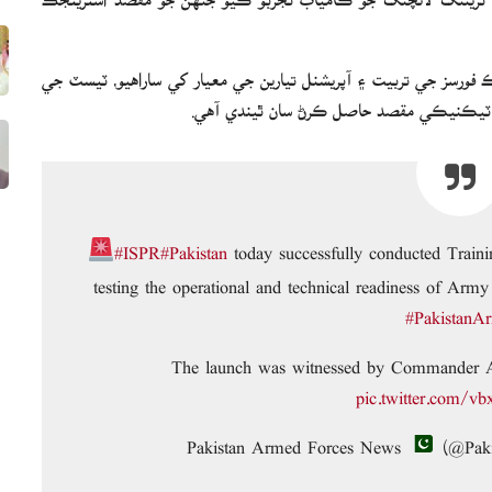
 فورسز جي تربيت ۽ آپريشنل تيارين جي معيار کي ساراهيو، ٽيسٽ جي
۽ ٽيڪنيڪي مقصد حاصل ڪرڻ سان ٿيندي آهي.
#ISPR
#Pakistan
today successfully conducted Trai
testing the operational and technical readiness of Ar
#PakistanA
The launch was witnessed by Commander
pic.twitter.com/v
(@Paki