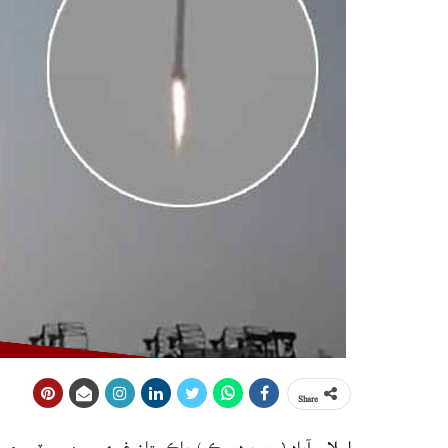
Share
اسلام آباد ( ويب ڊيسڪ ) پاڪستان غوري ويپن سسٽم جي