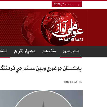
جمعہ, اگست 7, 2026
نڪور خبرون
سنڌ سماچار
عوامي آواز ٽي وي
نيشنل
پاڪستان جو غوري ويپن سسٽم جي ٽريننگ 
On
اکتوبر 24, 2023