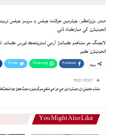
صدر، وزيراعظم، چيئرمين جوائنٽ چيفس ۽ سروسز چيفس تربي
انجينيئرن کي مبارڪباد ڏني.
لانچنگ جو مشاهدو ڪماندڙ آرمي اسٽريٽجڪ فورس ڪمانڊ، اس
انجينيئرن ڪيو.
Twitter
WhatsApp
Facebook
Share
PREV POST
سنڌ ۾ ڪيئي اڻ رجسٽرڊ اين جي اوز جي منفي سرگرمين ۾ ملوث هجڻ جو انڪشاف
You Might Also Like