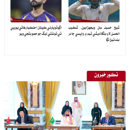
شيخ حسينه سان ويجهڙايون، شڪيب
اڳوڻو ڀارتي ڪپتان اجنڪيا رهاڻي يورپي
الحسن لاءِ بنگلاديشي ٽيم ۾ واپسي جا در
ٽي ٽوئنٽي ليگ جو حصو بڻجي ويو
بند ٿيڻ لڳا
نڪور خبرون