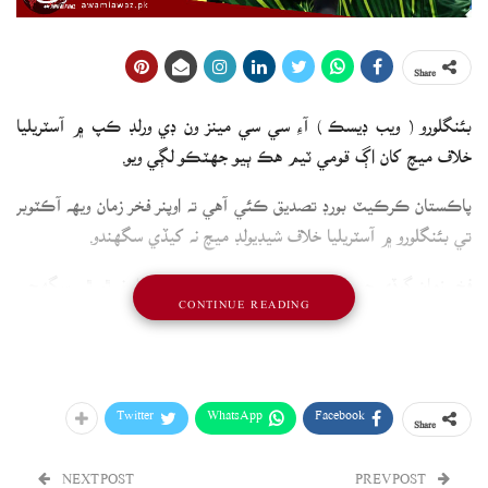
Share
بئنگلورو ( ويب ڊيسڪ ) آءِ سي سي مينز ون ڊي ورلڊ ڪپ ۾ آسٽريليا
خلاف ميچ کان اڳ قومي ٽيم هڪ ٻيو جهٽڪو لڳي ويو.
پاڪستان ڪرڪيٽ بورڊ تصديق ڪئي آهي ته اوپنر فخر زمان ويهه آڪٽوبر
تي بئنگلورو ۾ آسٽريليا خلاف شيڊيولڊ ميچ نه کيڏي سگهندو.
فخر زمان گوڏي جي انجري سبب پليئنگ اليون ۾ شامل نه ٿو ٿي سگهجي
CONTINUE READING
پر اميد آهي ته ايندڙ هفتي تائين سليڪشن لاءِ دستياب هوندو.
Twitter
WhatsApp
Facebook
Share
NEXT POST
PREV POST