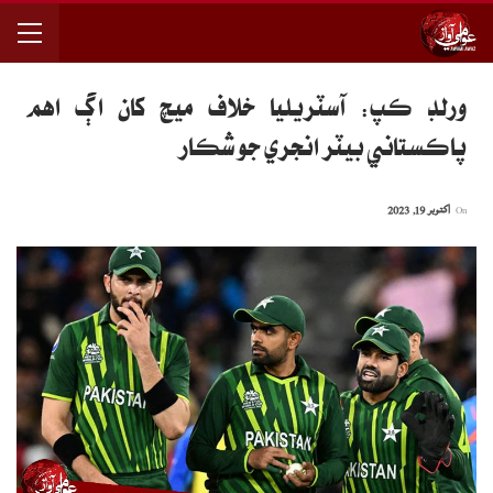
ورلڊ ڪپ: آسٽريليا خلاف ميچ کان اڳ اهم
پاڪستاني بيٽر انجري جو شڪار
On
اکتوبر 19, 2023