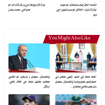
انضمام الحق چيف سليڪٽر جو عهدو
ڀارت کان ميچ هارائي پر هار کٽ راند جو
ڇڏڻ لاءِ تيار، اختلافن جو سبب سامهون اچي
حصو آهي: محمد رضوان
ويو
You Might Also Like
”هڪ ملڪ تي حملو، ٽنهي ملڪن تي
پاڪستان، سعودي ۽ ترڪيه جو دفاعي
حملو تصور ڪيو ويندو“پاڪستان، سعودي
معاهدو ڪنهن ملڪ جي خلاف ناهي:
۽ ترڪيه دفاعي معاهدي…
اردگان