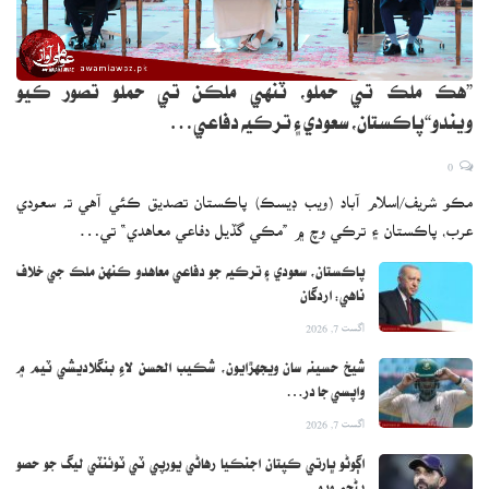
”هڪ ملڪ تي حملو، ٽنهي ملڪن تي حملو تصور ڪيو
ويندو“پاڪستان، سعودي ۽ ترڪيه دفاعي…
0
مڪو شريف/اسلام آباد (ويب ڊيسڪ) پاڪستان تصديق ڪئي آهي ته سعودي
عرب، پاڪستان ۽ ترڪي وچ ۾ ”مڪي گڏيل دفاعي معاهدي“ تي…
پاڪستان، سعودي ۽ ترڪيه جو دفاعي معاهدو ڪنهن ملڪ جي خلاف
ناهي: اردگان
اگست 7, 2026
شيخ حسينه سان ويجهڙايون، شڪيب الحسن لاءِ بنگلاديشي ٽيم ۾
واپسي جا در…
اگست 7, 2026
اڳوڻو ڀارتي ڪپتان اجنڪيا رهاڻي يورپي ٽي ٽوئنٽي ليگ جو حصو