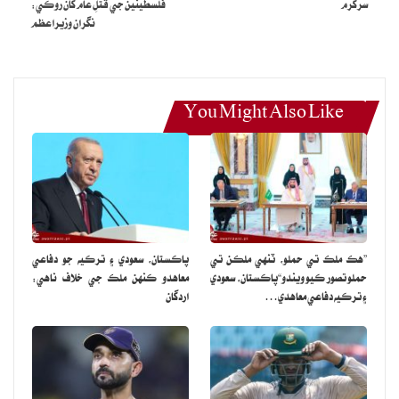
سرگرم
فلسطينين جي قتلِ عام کان روڪي:
نگران وزيراعظم
You Might Also Like
”هڪ ملڪ تي حملو، ٽنهي ملڪن تي
پاڪستان، سعودي ۽ ترڪيه جو دفاعي
حملو تصور ڪيو ويندو“پاڪستان، سعودي
معاهدو ڪنهن ملڪ جي خلاف ناهي:
۽ ترڪيه دفاعي معاهدي…
اردگان