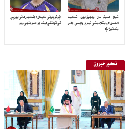
شيخ حسينه سان ويجهڙايون، شڪيب
اڳوڻو ڀارتي ڪپتان اجنڪيا رهاڻي يورپي
الحسن لاءِ بنگلاديشي ٽيم ۾ واپسي جا در
ٽي ٽوئنٽي ليگ جو حصو بڻجي ويو
بند ٿيڻ لڳا
نڪور خبرون