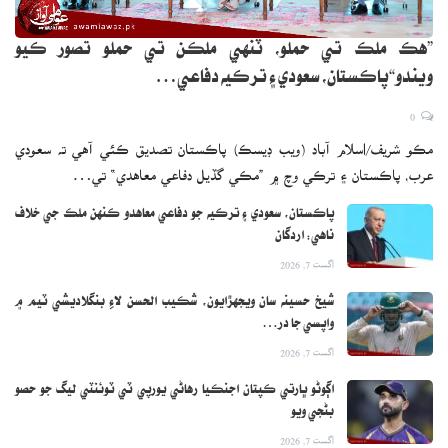
”هڪ ملڪ تي حملو، ٽنهي ملڪن تي حملو تصور ڪيو
ويندو“پاڪستان، سعودي ۽ ترڪيه دفاعي…
0
مڪو شريف/اسلام آباد (ويب ڊيسڪ) پاڪستان تصديق ڪئي آهي ته سعودي
عرب، پاڪستان ۽ ترڪي وچ ۾ ”مڪي گڏيل دفاعي معاهدي“ تي…
پاڪستان، سعودي ۽ ترڪيه جو دفاعي معاهدو ڪنهن ملڪ جي خلاف
ناهي: اردگان
اگست 7, 2026
شيخ حسينه سان ويجهڙايون، شڪيب الحسن لاءِ بنگلاديشي ٽيم ۾
واپسي جا در…
اگست 7, 2026
اڳوڻو ڀارتي ڪپتان اجنڪيا رهاڻي يورپي ٽي ٽوئنٽي ليگ جو حصو
بڻجي ويو
اگست 7, 2026