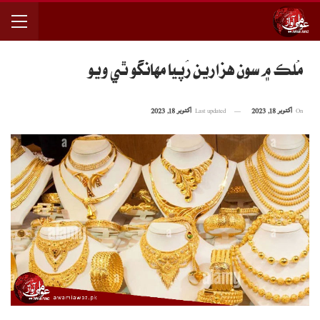
مُلڪ ۾ سون هزارين رُپيا مهانگو ٿي ويو
On
اکتوبر 18, 2023
Last updated
اکتوبر 18, 2023