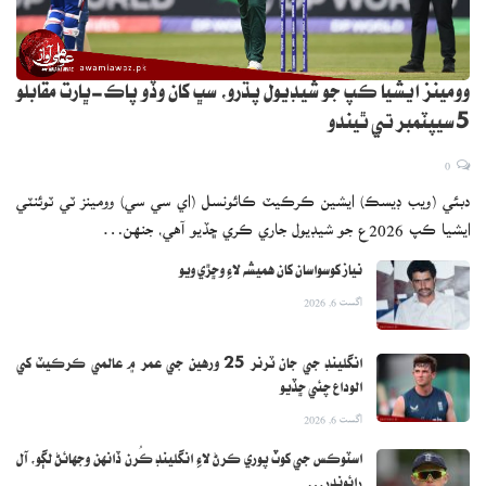
وومينز ايشيا ڪپ جو شيڊيول پڌرو، سڀ کان وڏو پاڪ-ڀارت مقابلو
5 سيپٽمبر تي ٿيندو
0
دبئي (ويب ڊيسڪ) ايشين ڪرڪيٽ ڪائونسل (اي سي سي) وومينز ٽي ٽوئنٽي
ايشيا ڪپ 2026ع جو شيڊيول جاري ڪري ڇڏيو آهي، جنهن…
نياز کوسواسان کان هميشه لاءِ وڇڙي ويو
اگست 6, 2026
انگلينڊ جي جان ٽرنر 25 ورهين جي عمر ۾ عالمي ڪرڪيٽ کي
الوداع چئي ڇڏيو
اگست 6, 2026
اسٽوڪس جي کوٽ پوري ڪرڻ لاءِ انگلينڊ ڪُرن ڏانهن وجهائڻ لڳو، آل
رائونڊر…