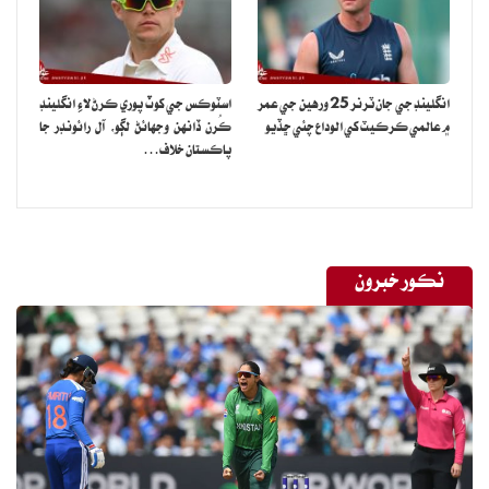
انگلينڊ جي جان ٽرنر 25 ورهين جي عمر
اسٽوڪس جي کوٽ پوري ڪرڻ لاءِ انگلينڊ
۾ عالمي ڪرڪيٽ کي الوداع چئي ڇڏيو
ڪُرن ڏانهن وجهائڻ لڳو، آل رائونڊر جا
پاڪستان خلاف…
A post shared by Gigi Hadid (@gigihadid)
سرڪاري اڪائونٽ وڌيڪ لکيو ته جيجي حديد جي خاموشي ٻڌائي ٿي ته
هوءَ ڪنهن سان گڏ آهي ۽ اسرائيل آمريڪي ماڊل کي نه ڇڏيندو.
نڪور خبرون