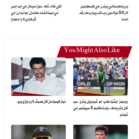
ٻن پاڪستاني ڀينرن جي فلسطينين
لکي غلام شاھ: سول اسپتال جي ايم ايس
لاءِ 50 تولا سون ۽ ٻه لک رپيا روڪ رقم
تي مبينا تشدد ڪندڙن جوابدارن جي
امداد
گرفتاري لاءِ احتجاج
You Might Also Like
View this post on Instagram
وومينز ايشيا ڪپ جو شيڊيول پڌرو، سڀ
نياز کوسواسان کان هميشه لاءِ وڇڙي ويو
کان وڏو پاڪ-ڀارت مقابلو 5 سيپٽمبر تي
ٿيندو