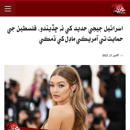
اسرائيل جيجي حديد کي نه ڇڏيندو، فلسطين جي
حمايت تي آمريڪي ماڊل کي ڌمڪي
On
اکتوبر 17, 2023