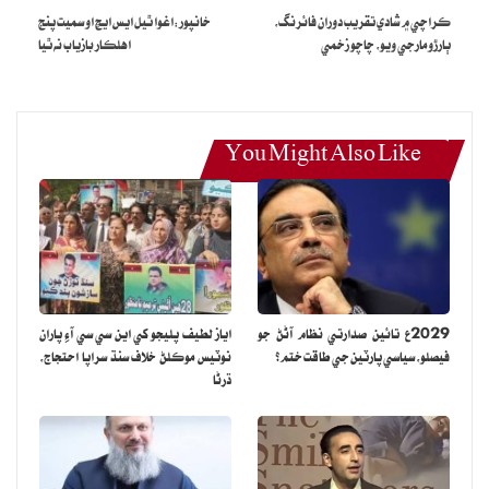
ڪراچي ۾ شادي تقريب دوران فائرنگ،
خانپور:اغوا ٿيل ايس ايڇ او سميت پنج
ٻارڙو مارجي ويو، چاچو زخمي
اهلڪار بازياب نه ٿيا
You Might Also Like
2029ع تائين صدارتي نظام آڻڻ جو
اياز لطيف پليجو کي اين سي سي آءِ پاران
فيصلو، سياسي پارٽين جي طاقت ختم؟
نوٽيس موڪلڻ خلاف سنڌ سراپا احتجاج،
ڌرڻا