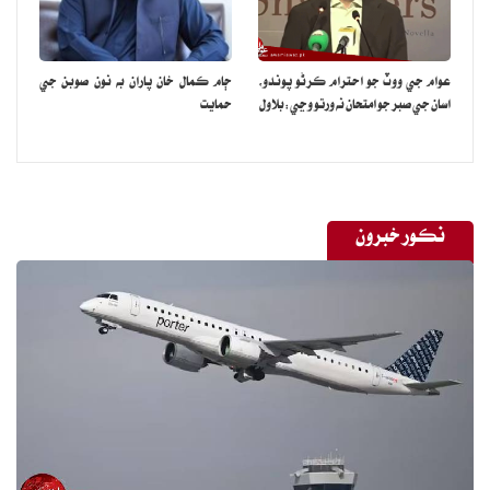
عوام جي ووٽ جو احترام ڪرڻو پوندو،
ڄام ڪمال خان پاران به نون صوبن جي
اسان جي صبر جو امتحان نه ورتو وڃي:بلاول
حمايت
نڪور خبرون