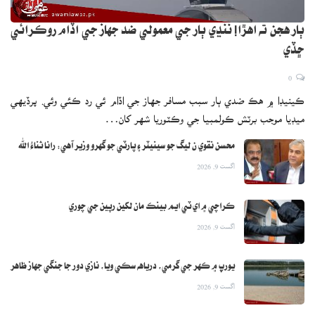
ٻار هجن ته اهڙا! ننڍي ٻار جي معمولي ضد جهاز جي اڏام روڪرائي
ڇڏي
0
ڪينيڊا ۾ هڪ ضدي ٻار سبب مسافر جهاز جي اڏام ئي رد ڪئي وئي. پرڏيهي
ميڊيا موجب برٽش ڪولمبيا جي وڪٽوريا شهر کان…
محسن نقوي ن ليگ جو سينيٽر ۽ پارٽي جو گهرو وزير آهي: رانا ثناءُ الله
اگست 9, 2026
ڪراچي ۾ اي ٽي ايم بينڪ مان لکين رپين جي چوري
اگست 9, 2026
يورپ ۾ ڪهر جي گرمي، درياهه سڪي ويا، نازي دور جا جنگي جهاز ظاهر
اگست 9, 2026