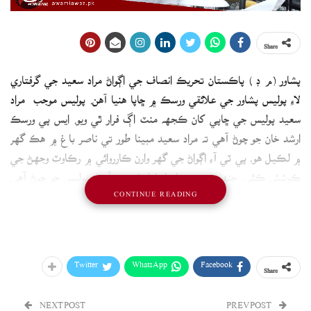
Share
پشاور (م ڊ ) پاڪستان تحريڪ انصاف جي اڳواڻ مراد سعيد جي گرفتاري
لاءِ پوليس پشاور جي علائقي ورسڪ ۾ ڇاپا هنيا آهن. پوليس موجب مراد
سعيد پوليس جي ڇاپي کان ڪجهه منٽ اڳ فرار ٿي ويو. ايس پي ​ورسڪ
ارشد خان جو چوڻ آهي ته مراد سعيد مبينا طور تي ناصر باغ ۾ هڪ گهر
۾ لڪيل هو، پي ٽي آءِ اڳواڻ جي گهر وارن ڪارروائي ۾ رڪاوٽ وجهڻ جي
ڪوشش ڪئي، جنهن سبب جوابدار فرار ٿي ويو آهي. پوليس جو چوڻ آهي
CONTINUE READING
ته مراد سعيد جا 2 ملازم به گهر ۾ موجود هئا، پي ٽي آءِ اڳواڻ جي ساهورن
پوليس تي پٿراءُ ۽ بدتميزي ڪئي، ڇاپي دوران مراد سعيد جي گاڏي به هٿ
ڪئي وئي آهي. ايس پي ورسک ارشد خان موجب جوابدار مراد سعيد خلاف
9 واقعن جا ڪيس داخل آهن.
Twitter
WhatsApp
Facebook
Share
NEXT POST
PREV POST