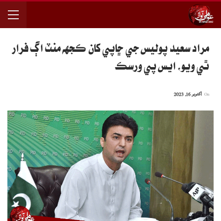
مراد سعيد پوليس جي ڇاپي کان ڪجهه منٽ اڳ فرار
ٿي ويو، ايس پي ورسڪ
On
اکتوبر 16, 2023